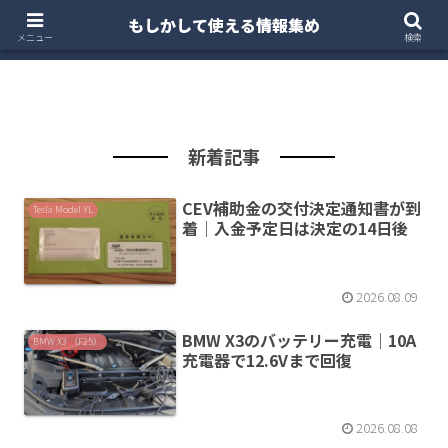
もしかして使える情報集め
ホーム
クルマ・バイク
お得・投資
注文住宅
メニュー
検索
新着記事
CEV補助金の交付決定通知書が到
Tesla Model YL
着｜入金予定日は決定の14日後
2026.08.09
BMW X3のバッテリー充電｜10A
BMW X3 （F25）
充電器で12.6Vまで回復
2026.08.08