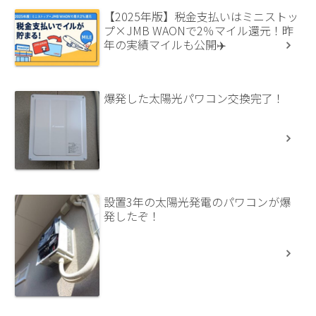
【2025年版】税金支払いはミニストッ
プ×JMB WAONで2％マイル還元！昨
年の実績マイルも公開✈️
爆発した太陽光パワコン交換完了！
設置3年の太陽光発電のパワコンが爆
発したぞ！