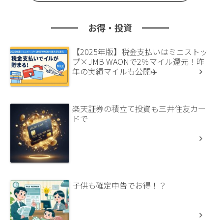
お得・投資
【2025年版】税金支払いはミニストッ
プ×JMB WAONで2％マイル還元！昨
年の実績マイルも公開✈️
楽天証券の積立て投資も三井住友カー
ドで
子供も確定申告でお得！？