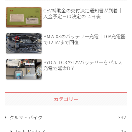
CEV補助金の交付決定通知書が到着｜
入金予定日は決定の14日後
BMW X3のバッテリー充電｜10A充電器
で12.6Vまで回復
BYD ATTO3の12Vバッテリーをパルス
充電で延命DIY
カテゴリー
クルマ・バイク
332
Tesla Model YL
25