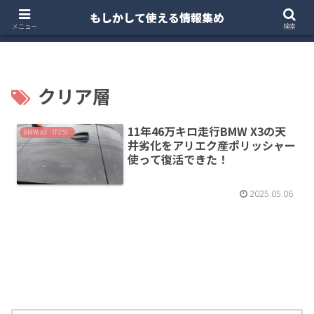
もしかして使える情報集め
ホーム
クルマ・バイク
お得・投資
注文住宅
メニュー
検索
クリア層
11年46万キロ走行BMW X3の天
BMW X3 （F25）
井劣化をアリエク産ポリッシャー
使って復活できた！
2025.05.06