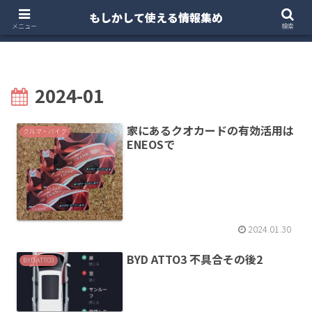
もしかして使える情報集め
ホーム
クルマ・バイク
お得・投資
注文住宅
メニュー
検索
2024-01
家にあるクオカードの有効活用は
クルマ・バイク
ENEOSで
2024.01.30
BYD ATTO3 不具合その後2
BYD ATTO3