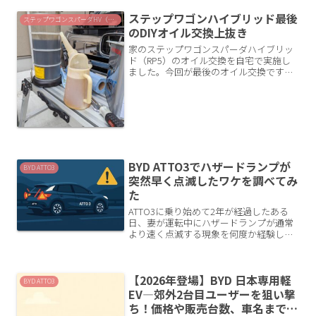
ステップワゴンハイブリッド最後
ステップワゴンスパーダHV（RP5）
のDIYオイル交換上抜き
家のステップワゴンスパーダハイブリッ
ド（RP5）のオイル交換を自宅で実施し
ました。今回が最後のオイル交換です。
ステップワゴンから乗り換えで電気自動
車を購入したのです。中国BYD製の
ATTO3を発売直後に予約して納車日が近
づいてきたので、ステ...
BYD ATTO3でハザードランプが
BYD ATTO3
突然早く点滅したワケを調べてみ
た
ATTO3に乗り始めて2年が経過したある
日、妻が運転中にハザードランプが通常
より速く点滅する現象を何度か経験し、
「故障かも？」と不安を感じたそうで
す。私自身は体験がなかったため、ユー
ザーマニュアルを確認してみました。 画
【2026年登場】BYD 日本専用軽
像出典：BYD AT...
BYD ATTO3
EV—郊外2台目ユーザーを狙い撃
ち！価格や販売台数、車名まで予