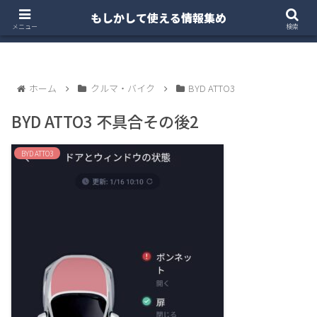
もしかして使える情報集め
ホーム
クルマ・バイク
お得・投資
注文住宅
メニュー
検索
ホーム
クルマ・バイク
BYD ATTO3
BYD ATTO3 不具合その後2
BYD ATTO3