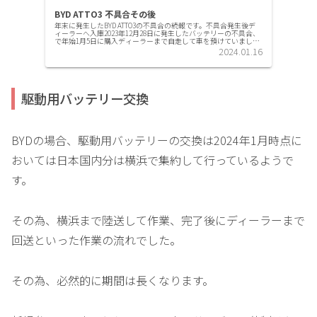
BYD ATTO3 不具合その後
年末に発生したBYD ATTO3の不具合の続報です。不具合発生後デ
ィーラーへ入庫2023年12月28日に発生したバッテリーの不具合、
で年始1月5日に購入ディーラーまで自走して車を預けていまし
た。↑バッテリー残量あるのにこの表示が出て出力低下...
2024.01.16
駆動用バッテリー交換
BYDの場合、駆動用バッテリーの交換は2024年1月時点に
おいては日本国内分は横浜で集約して行っているようで
す。
その為、横浜まで陸送して作業、完了後にディーラーまで
回送といった作業の流れでした。
その為、必然的に期間は長くなります。