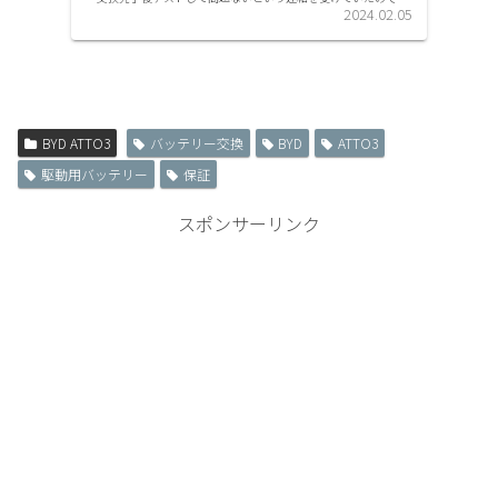
ィーラーへ取りに行きました。代車返却、ディーラーでAT...
2024.02.05
BYD ATTO3
バッテリー交換
BYD
ATTO3
駆動用バッテリー
保証
スポンサーリンク