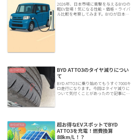
想してみた
2026年、日本市場に衝撃を与えるBYDの
軽EV登場！気になる性能・価格・ライバ
ル比較を考察してみます。BYDが日本に
投入する“軽EV”を徹底予想勝手にです
が、スペック・価格・ライバル比較まで
を徹底分析。そして最後に、車名まで個
人的に大胆予...
BYD ATTO3のタイヤ減りについ
BYD ATTO3
て
BYD ATTO3に乗り始めてもうすぐ7000キ
ロ走行になります。今回はタイヤ減りに
ついて気付くことがあったので記事にし
ます。新車装着タイヤ新車時に装着され
ているタイヤはコンチネンタル
（Continental）製ECO CONTACT 6 ...
超お得なEVスポットでBYD
BYD ATTO3
ATTO3を充電！燃費換算
88km/L！？