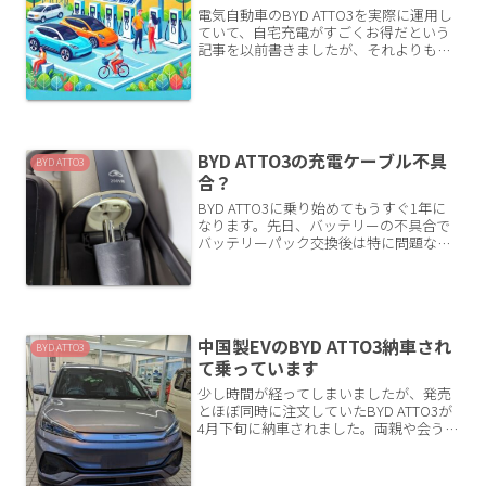
電気自動車のBYD ATTO3を実際に運用し
ていて、自宅充電がすごくお得だという
記事を以前書きましたが、それよりもも
っとお得なEV充電を見つけています。た
だでさえもお得な電気自動車の燃費換算
がすごいことになりました。自宅充電で
あれば燃費換算...
BYD ATTO3の充電ケーブル不具
BYD ATTO3
合？
BYD ATTO3に乗り始めてもうすぐ1年に
なります。先日、バッテリーの不具合で
バッテリーパック交換後は特に問題なく
快適に運用できています。最近、X（旧
Twitter）で充電ケーブルに不具合があっ
て交換対応があるという情報に触れまし
た。それ...
中国製EVのBYD ATTO3納車され
BYD ATTO3
て乗っています
少し時間が経ってしまいましたが、発売
とほぼ同時に注文していたBYD ATTO3が
4月下旬に納車されました。両親や会う人
に話してもBYDを知っている人はほとん
どいません。私「車買い換えたよ」相手
「なに買ったの？」私「BYD」相手