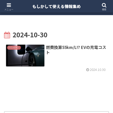
もしかして使える情報集め
ホーム
クルマ・バイク
お得・投資
注文住宅
メニュー
検索
2024-10-30
燃費換算55km/L!? EVの充電コス
BYD ATTO3
ト
2024.10.30