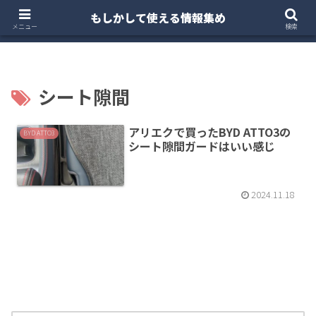
もしかして使える情報集め
ホーム
クルマ・バイク
お得・投資
注文住宅
メニュー
検索
シート隙間
アリエクで買ったBYD ATTO3の
BYD ATTO3
シート隙間ガードはいい感じ
2024.11.18