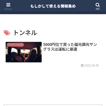
もしかして使える情報集め
ホーム
クルマ・バイク
お得・投資
注文住宅
メニュー
検索
トンネル
5000円位で買った偏光調光サン
クルマ・バイク
グラスは運転に最適
2022.04.05