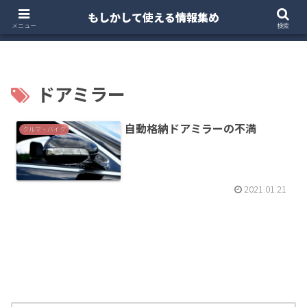
もしかして使える情報集め
ホーム
クルマ・バイク
お得・投資
注文住宅
メニュー
検索
ドアミラー
自動格納ドアミラーの不満
クルマ・バイク
2021.01.21