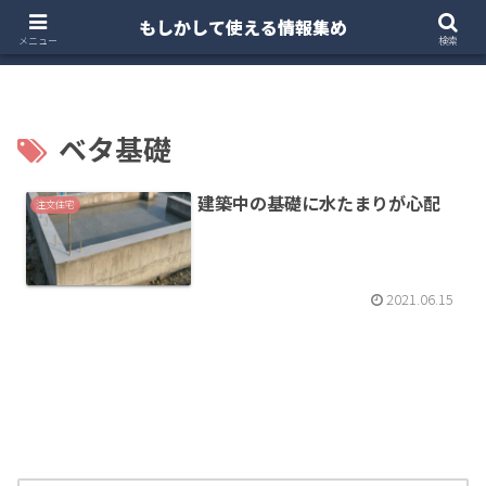
もしかして使える情報集め
ホーム
クルマ・バイク
お得・投資
注文住宅
メニュー
検索
ベタ基礎
建築中の基礎に水たまりが心配
注文住宅
2021.06.15