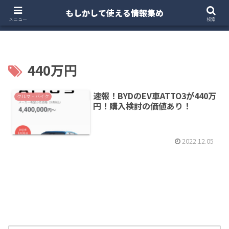
もしかして使える情報集め
ホーム
クルマ・バイク
お得・投資
注文住宅
メニュー
検索
440万円
速報！BYDのEV車ATTO3が440万
クルマ・バイク
円！購入検討の価値あり！
2022.12.05