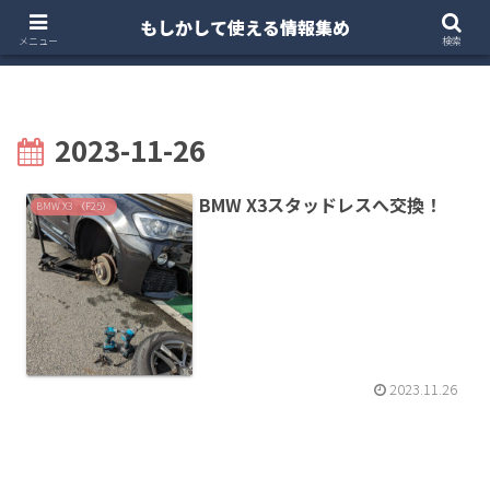
もしかして使える情報集め
ホーム
クルマ・バイク
お得・投資
注文住宅
メニュー
検索
2023-11-26
BMW X3スタッドレスへ交換！
BMW X3 （F25）
2023.11.26