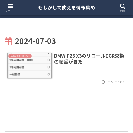
もしかして使える情報集め
ホーム
クルマ・バイク
お得・投資
注文住宅
メニュー
検索
2024-07-03
BMW F25 X3のリコールEGR交換
BMW X3 （F25）
の順番がきた！
2024.07.03