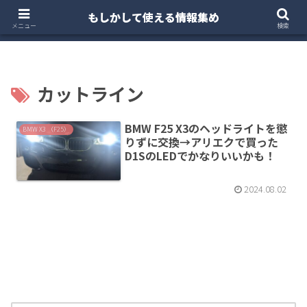
もしかして使える情報集め
ホーム
クルマ・バイク
お得・投資
注文住宅
メニュー
検索
カットライン
BMW F25 X3のヘッドライトを懲
BMW X3 （F25）
りずに交換→アリエクで買った
D1SのLEDでかなりいいかも！
2024.08.02