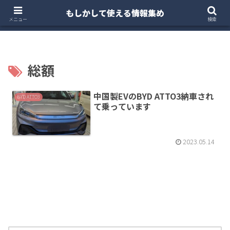
もしかして使える情報集め
ホーム
クルマ・バイク
お得・投資
注文住宅
メニュー
検索
総額
中国製EVのBYD ATTO3納車され
BYD ATTO3
て乗っています
2023.05.14