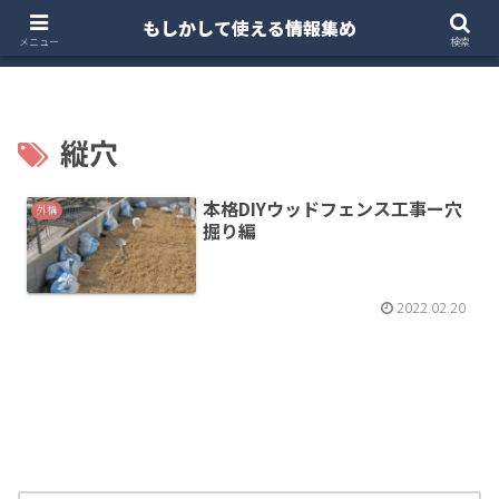
もしかして使える情報集め
ホーム
クルマ・バイク
お得・投資
注文住宅
メニュー
検索
縦穴
本格DIYウッドフェンス工事ー穴
外構
掘り編
2022.02.20