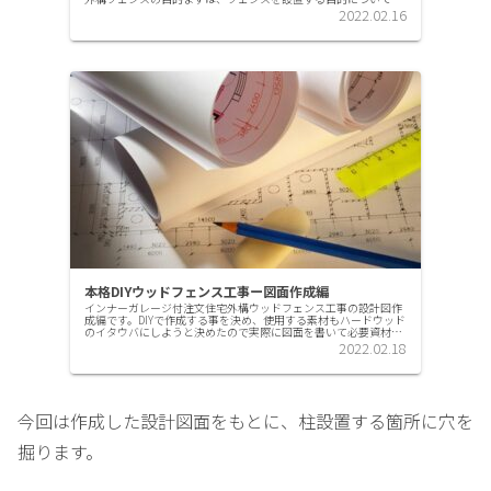
理したいと思います。敷地境界明示敷地外周の境界を明示するに
2022.02.16
のにブロ...
本格DIYウッドフェンス工事ー図面作成編
インナーガレージ付注文住宅外構ウッドフェンス工事の設計図作
成編です。DIYで作成する事を決め、使用する素材もハードウッド
のイタウバにしようと決めたので実際に図面を書いて必要資材を
発注するという段階になりました。図面は必須YouTubeで「ウ...
2022.02.18
今回は作成した設計図面をもとに、柱設置する箇所に穴を
掘ります。