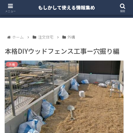
もしかして使える情報集め
ホーム
クルマ・バイク
お得・投資
注文住宅
メニュー
検索
ホーム
注文住宅
外構
本格DIYウッドフェンス工事ー穴掘り編
外構