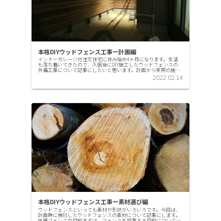
本格DIYウッドフェンス工事ー計画編
インナーガレージ付注文住宅に住み始め4ヶ月になります。生活
も落ち着いてきたので、入居後にDIY施工したウッドフェンスの
外構工事について記事にしたいと思います。計画から実際の施工
まで少しずつまとめていきたいと思います。今回はウッドフェン
2022.02.14
ス計画...
本格DIYウッドフェンス工事ー素材選び編
ウッドフェンスといっても素材や形状がいろいろです。今回は、
計画時に検討したウッドフェンスの素材について記事にします。
外構フェンスの目的まずは、フェンスを設置する目的について整