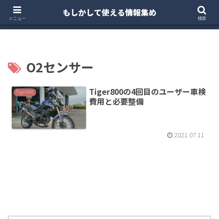
もしかして使える情報集め
ホーム
クルマ・バイク
お得・投資
注文住宅
メニュー
検索
O2センサー
Tiger800の4回目のユーザー車検
Tiger800
費用と必要整備
2021.07.11