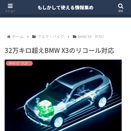
もしかして使える情報集め
ホーム
クルマ・バイク
お得・投資
注文住宅
メニュー
検索
ホーム
クルマ・バイク
BMW X3 （F25）
32万キロ超えBMW X3のリコール対応
BMW X3 （F25）