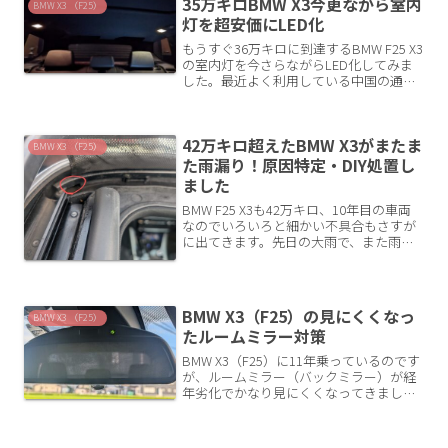
35万キロBMW X3今更ながら室内
BMW X3 （F25）
灯を超安価にLED化
もうすぐ36万キロに到達するBMW F25 X3
の室内灯を今さらながらLED化してみま
した。最近よく利用している中国の通
販、AliexpressでLED電球を入手してDIY
交換しました。室内灯を交換した理由な
ぜいまさら室内灯を交換したかにつ...
42万キロ超えたBMW X3がまたま
BMW X3 （F25）
た雨漏り！原因特定・DIY処置し
ました
BMW F25 X3も42万キロ、10年目の車両
なのでいろいろと細かい不具合もさすが
に出てきます。先日の大雨で、また雨漏
りがありました。またまた、DIYで処置し
ましたので記事にします。大雨後にまた
雨漏り発覚！今回、雨漏りに気がついた
のは自宅...
BMW X3（F25）の見にくくなっ
BMW X3 （F25）
たルームミラー対策
BMW X3（F25）に11年乗っているのです
が、ルームミラー（バックミラー）が経
年劣化でかなり見にくくなってきまし
た。↓こんな感じで、内部に傷が入った
ように曇ってきてしまっています。ミラ
ーを布なので拭くことはほぼないのです