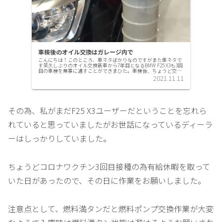
車検後のオイル交換はガレージ内で
こんにちは！このところ、車ネタばかりなのですがまた車ネタで
す笑久しぶりのオイル交換新車から7年目となるBMW F25 X3も3回
目の車検を無事に通すことができまひた。車検後、ちょうど交換
時期が近づいたエンジンオイルをDIY交換をすることにし...
2021.11.11
その為、私がまだF25 X3ユーザーだということを忘れら
れていると思っていましたがお世話になっているディーラ
ーはしっかりしていました。
ちょうどコロナワクチン3回目接種の為有給休暇を取って
いた日があったので、その日に作業をお願いしました。
注意点として、燃料満タンだと燃料ポンプ交換作業が大変