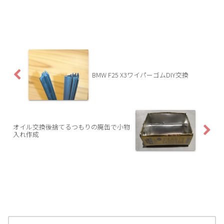
BMW F25 X3ワイパーゴムDIY交換
オイル交換後捨てるつもりの廃缶で小物
入れ作成