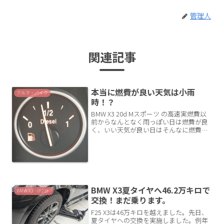
管理人
関連記事
本当に燃費が良い天気は小雨
クルマ・バイク
時！？
BMW X3 20d Mスポーツ の高速実燃費以
前からなんとなく雨っぽい日は燃費が良
く、いい天気が良い日はそんなに燃費が
伸びない気がしてたけど、それは最近に
なって間違いではないと思えるようにな
りました。実際に、高速道路で通勤片道
約100km...
BMW X3夏タイヤへ46.2万キロで
BMW X3 （F25）
交換！まだ乗ります。
F25 X3は46万キロを越えました。先日、
夏タイヤへの交換を実施しました。例年