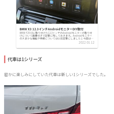
BMW X3 12.3インチAndroidモニターDIY取付
BMW F25 X3に取り付けた12.3インチのAndroidモニターの取り付
けについて画像付きで記事に残しておきます。Androidモニター
の大まかな機能や特徴については以前記事にしました↓今回は、
このAndroidモニターをDIYでの取...
2022.01.12
代車は1シリーズ
密かに楽しみにしていた代車は新しい1シリーズでした。