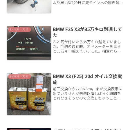
より早い3月29日に夏タイヤへの履き替
えを行いました。​通常はもう少し遅い時
期に交換していますが、今年は早めの対
応となりました。交換時メモ作業日：
2025年3...
BMW F25 X3が35万キロ到達して
BMW X3 （F25）
た
ふと気が付いたら35万キロ越えていまし
た。今週の通勤時、オドメーターを見る
と35万キロ越えていました。相変わらず
調子は良いです。これまでのマイルスト
ーンごとのメンテナンスイベントを振り
返ってみます。購入～10万キロ特に何も
なし。。私が購入し...
BMW X3 (F25) 20d オイル交換実
BMW X3 （F25）
施
前回交換から27,867km。まだ交換表示は
出ていませんが来週以降しばらく時間を
とれなさそうなので交換しちゃうことに
しました。この世代のBMWはオイル交換
間隔がとても長くて助かります。私の乗
り方だと約3万km毎に交換時期が来ま
す。7～9ヶ月...