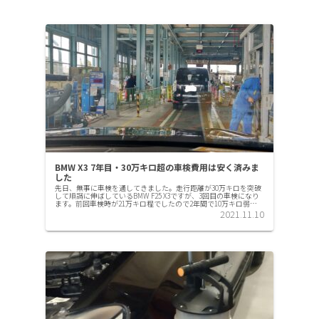
BMW X3 7年目・30万キロ超の車検費用は安く済みま
した
先日、無事に車検を通してきました。走行距離が30万キロを突破
して順調に伸ばしているBMW F25 X3ですが、3回目の車検になり
ます。前回車検時が21万キロ程でしたので2年間で10万キロ弱走
行していました。車検後翌日の走行距離今回、午前休み...
2021.11.10