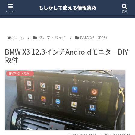
もしかして使える情報集め
ホーム
クルマ・バイク
お得・投資
注文住宅
メニュー
検索
ホーム
クルマ・バイク
BMW X3 （F25）
BMW X3 12.3インチAndroidモニターDIY
取付
BMW X3 （F25）