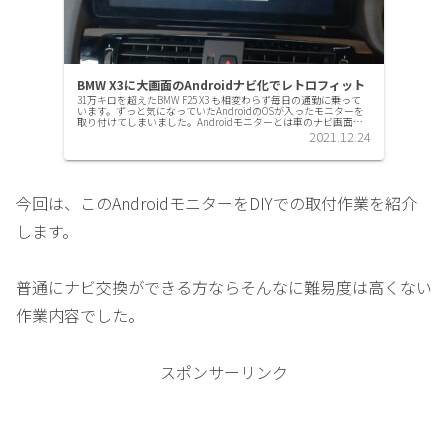
BMW X3に大画面のAndroidナビ化でレトロフィット
31万キロを超えたBMW F25 X3 も相変わらず毎日の通勤に乗って
います。ずっと気になっていたAndroidのOSが入ったモニターを
取り付けてしまいました。Androidモニターとは車のナビ画面っ
て、表示させるだけの機能のものがほとんど...
2021.12.24
今回は、このAndroidモニターをDIYでの取付作業を紹介
します。
普通にナビ交換ができる方ならそんなに難易度は高くない
作業内容でした。
スポンサーリンク