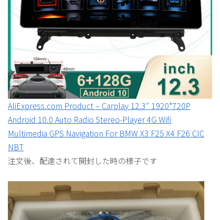
AliExpress.com Product – Carplay 12.3″ 1920*720P
Android 10.0 Auto Radio Stereo-Player 4G Wifi
Multimedia GPS Navigation For BMW X3 F25 X4 F26 CIC
NBT
注文後、配達されて開封した時の様子です