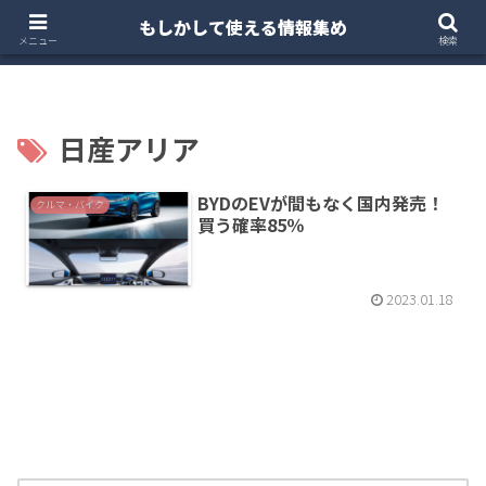
もしかして使える情報集め
ホーム
クルマ・バイク
お得・投資
注文住宅
メニュー
検索
日産アリア
BYDのEVが間もなく国内発売！
クルマ・バイク
買う確率85％
2023.01.18