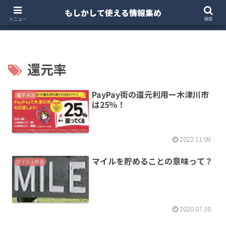
もしかして使える情報集め
ホーム
クルマ・バイク
お得・投資
注文住宅
メニュー
検索
還元率
PayPay街の還元利用ー木津川市
電子決済
は25％！
2022.11.09
マイルを貯めることの意味って？
マイル・旅行
2020.07.30