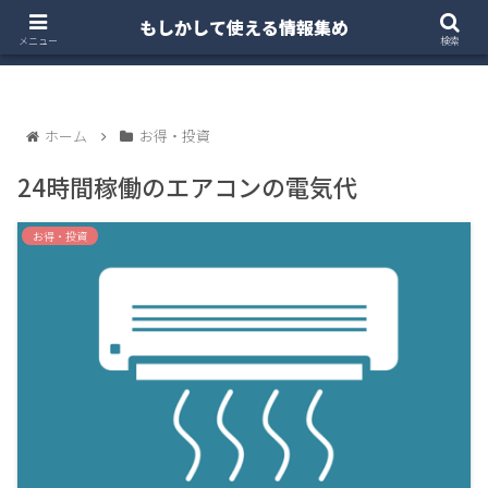
もしかして使える情報集め
ホーム
クルマ・バイク
お得・投資
注文住宅
メニュー
検索
ホーム
お得・投資
24時間稼働のエアコンの電気代
お得・投資