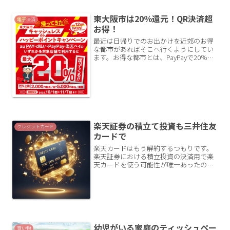
した。ユニクロ...
東大阪市は20％還元！QR決済超
電子決済
お得！
最近は日帰りでのお出かけを近郊のお得
な都市があればそこへ行くようにしてい
ます。お得な都市とは、PayPayで20％還
元のようなキャンペーンのところです。
そんな中、先週末に東大阪市へ行ってき
ました。すごくお得だったので紹介しま
す。まだ期間中な...
楽天証券の積立て投資も三井住友
クレジットカード
カードで
楽天カードはもう解約するつもりです。
楽天証券における積立投資の決済用で楽
天カードを使う可能性が唯一あったので
すが、もはや不要になりました。楽天カ
ード・楽天キャッシュポイント付与方法
の変更2024年6月4日より、楽天キャッシ
ュに関わるポイント...
幼児がいる家庭のティッシュペー
買い物