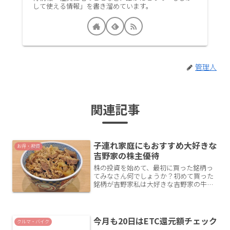
して使える情報」を書き溜めています。
管理人
関連記事
子連れ家庭にもおすすめ大好きな
お得・投資
吉野家の株主優待
株の投資を始めて、最初に買った銘柄っ
てみなさん何でしょうか？初めて買った
銘柄が吉野家私は大好きな吉野家の牛丼
を優待券使って食べたいのと好きなもの
を作る会社を応援したいという熱き思い
（!?）で吉野家ホールディングスを最初
に買いました。株主優待...
今月も20日はETC還元額チェック
クルマ・バイク