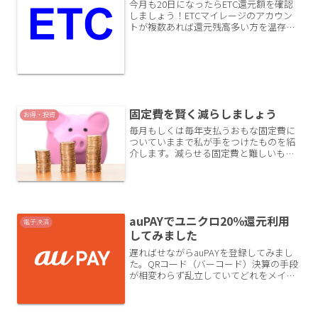
今月も20日になったらETC還元額を確認
しましょう！ETCマイレージのアカウン
トが複数あれば還元残高多い方を温存し
ておくことができるのでお勧めです。私
は平日朝夕割引の還元額がけっこう付与
されるはずなので連休中にうまくつかえ
るといいのですが。
固定費を賢く減らしましょう
お得・投資
毎月もしくは毎年支払うおもな固定費に
ついていままで私が手をつけたものを紹
介します。減らせる固定費と難しいもの
もありますがトータルではかなり固定費
を下げることができています。住居費
（家賃orローン）住み替えるとなると引
越を伴うのであまり手の入...
auPAYでユニクロ20％還元利用
電子決済
してみました
遅ればせながらauPAYを登録してみまし
た。QRコード（バーコード）決算の手段
が相変わらず乱立していてどれをメイン
にするかは決めにくい状況ですね。そん
な中私がまたひとつ今まで利用していな
かった決算手段、auPayを登録してみま