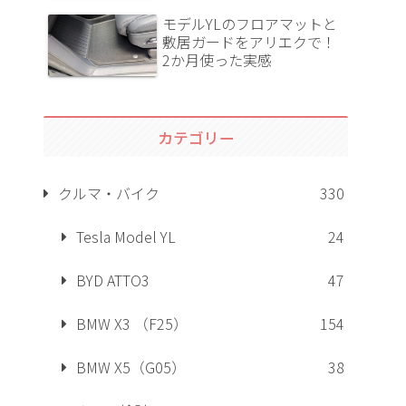
モデルYLのフロアマットと
敷居ガードをアリエクで！
2か月使った実感
カテゴリー
クルマ・バイク
330
Tesla Model YL
24
BYD ATTO3
47
BMW X3 （F25）
154
BMW X5（G05）
38