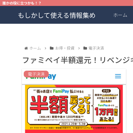
誰かの役に立つかも！？
もしかして使える情報集め
ホーム
ホーム
お得・投資
電子決済
ファミペイ半額還元！リベンジ
電子決済