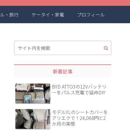
ル・旅行
ケータイ・家電
プロフィール
新着記事
BYD ATTO3の12Vバッテリ
ーをパルス充電で延命DIY
モデルYLのシートカバーを
アリエクで！24,068円と2
か月の実感