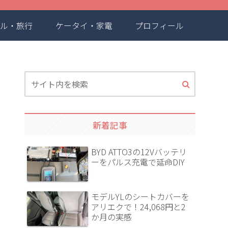
ル・旅行
ケータイ・家電
プロフィール
新着記事
BYD ATTO3の12Vバッテリ
ーをパルス充電で延命DIY
モデルYLのシートカバーを
アリエクで！24,068円と2
か月の実感