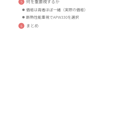
何を重要視するか
価格は両者ほぼ一緒（実際の価格）
断熱性能重視でAPW330を選択
まとめ