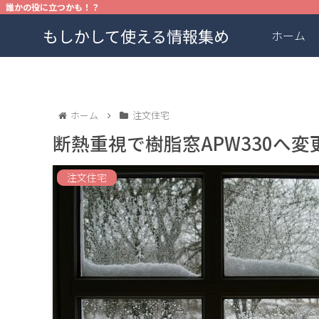
誰かの役に立つかも！？
もしかして使える情報集め
ホーム
ホーム
注文住宅
断熱重視で樹脂窓APW330へ変
注文住宅