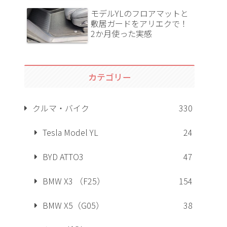
モデルYLのフロアマットと
敷居ガードをアリエクで！
2か月使った実感
カテゴリー
クルマ・バイク
330
Tesla Model YL
24
BYD ATTO3
47
BMW X3 （F25）
154
BMW X5（G05）
38