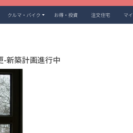
クルマ・バイク
お得・投資
注文住宅
マイ
更-新築計画進行中