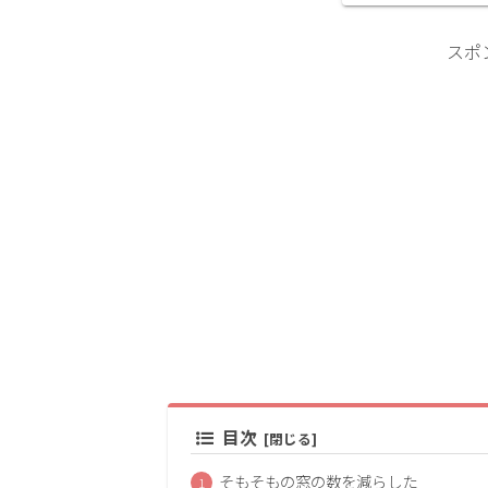
シの提案はリクシル
合窓）でした。いろい
スポ
目次
そもそもの窓の数を減らした