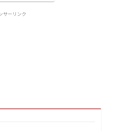
のサーモスX（アルミ樹脂複
ろ...
ンサーリンク