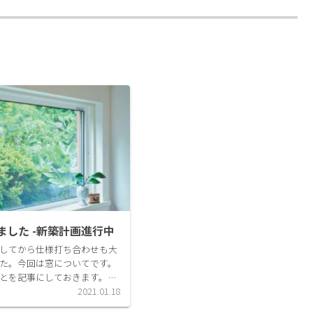
。
ました -新築計画進行中
してから仕様打ち合わせも大
た。今回は窓についてです。
とを記事にしておきます。家
インナーガレージ付きの
2021.01.18
延べ床面積39坪くらいです。ビ