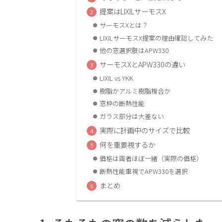
提案はLIXILサーモスX
サーモスXとは？
LIXILサーモスX提案の理由確認してみた
他の窓選択肢はAPW330
サーモスXとAPW330の違い
LIXIL vs YKK
樹脂かアルミ樹脂複合か
窓枠の断熱性能
ガラス部分は大差ない
実際に計画中のサイズで比較
何を重要視するか
価格は両者ほぼ一緒（実際の価格）
断熱性能重視でAPW330を選択
まとめ