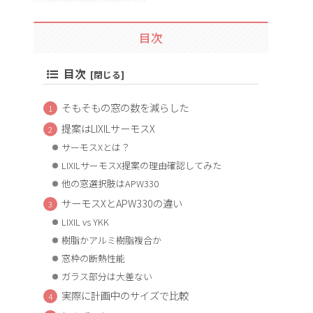
目次
目次
そもそもの窓の数を減らした
提案はLIXILサーモスX
サーモスXとは？
LIXILサーモスX提案の理由確認してみた
他の窓選択肢はAPW330
サーモスXとAPW330の違い
LIXIL vs YKK
樹脂かアルミ樹脂複合か
窓枠の断熱性能
ガラス部分は大差ない
実際に計画中のサイズで比較