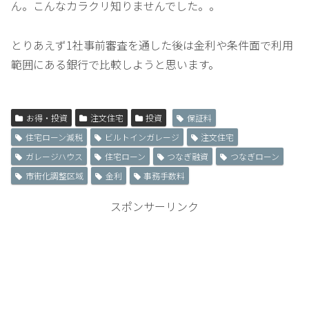
ん。こんなカラクリ知りませんでした。。
とりあえず1社事前審査を通した後は金利や条件面で利用
範囲にある銀行で比較しようと思います。
お得・投資
注文住宅
投資
保証料
住宅ローン減税
ビルトインガレージ
注文住宅
ガレージハウス
住宅ローン
つなぎ融資
つなぎローン
市街化調整区域
金利
事務手数料
スポンサーリンク