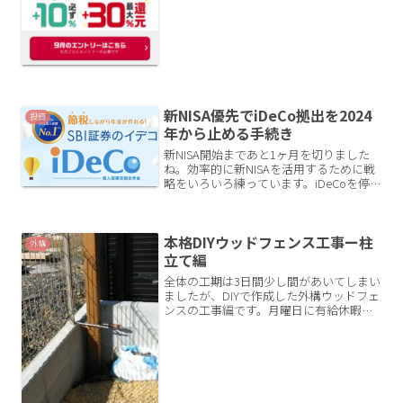
新NISA優先でiDeCo拠出を2024
投資
年から止める手続き
新NISA開始まであと1ヶ月を切りました
ね。効率的に新NISAを活用するために戦
略をいろいろ練っています。iDeCoを停
止以前当ブログで記事にしたとおり、
iDeCoの拠出を停止させました。なんと
かして新NISAへの投資資金を捻出するた
本格DIYウッドフェンス工事ー柱
めに、...
外構
立て編
全体の工期は3日間少し間があいてしまい
ましたが、DIYで作成した外構ウッドフェ
ンスの工事編です。月曜日に有給休暇を
とって一応3日間確保して、手伝い（とい
うか教えてもらいに）に来てくれる造園
業の友人と予定を合わせて一気に工事を
始めました。今回...