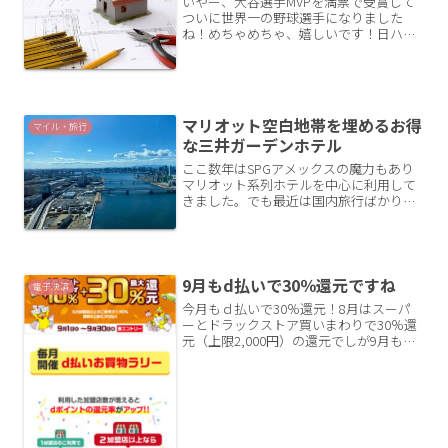
いやー、大谷選手MVPを満票で受賞して
ついに世界一の野球選手になりました
ね！めちゃめちゃ、嬉しいです！日ハム
時代の恩師、栗山英樹監督が大谷選手が
新人のときに「世界一のプレーヤーにな
れ」と言ってたシーンをテレビでやって
たのを思い出しました。本...
マリオット空白地帯を埋めるお得
マイル・旅行
な三井ガーデンホテル
ここ数年はSPGアメックスの魔力もあり
マリオット系列ホテルを中心に利用して
きました。でも最近は国内旅行ばかりで
すのでマリオット系列以外のホテルを利
用する機会も増えました。今回は先日泊
まった三井ガーデンホテルがお得で良か
ったので記事にします。...
9月もd払いで30％還元ですね
電子決済
今月もｄ払いで30％還元！8月はスーパ
ーとドラックストア買いまわりで30％還
元（上限2,000円）の還元でしが9月もま
た還元あります！最大30％上限2,000円ま
で還元先月と同様、30％還元で上限2000
円を得るには6,666円の利用で最大...