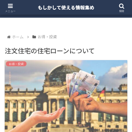
もしかして使える情報集め
ホーム
クルマ・バイク
お得・投資
注文住宅
メニュー
検索
ホーム
お得・投資
注文住宅の住宅ローンについて
お得・投資