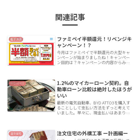
関連記事
ファミペイ半額還元！リベンジキ
電子決済
ャンペーン！？
今月はファミペイで半額還元の大型キャ
ンペーンが始まりましたね！キャンペー
ン目的は？キャンペーンの内容からみて
も明らかに、QRコード決済のシェア拡大
のためでしょう。現状、あらゆるQR決済
が乱立していますので各事業者は激しい
1.2%のマイカーローン契約。自
覇権争いを繰り広げて...
BYD ATTO3
動車ローン比較は絶対したほうが
いい
最新の電気自動車、BYD ATTO3を購入す
ることしして支払い方法をずっと考えて
いました。早々に、現金払いはあまり得
策ではないなということで選択肢から外
しています。↑以前の記事で車購入はで
きるだけ長期で低金利ローンを組むのが
注文住宅の外構工事 ー計画編ー
お得だと考察して...
注文住宅