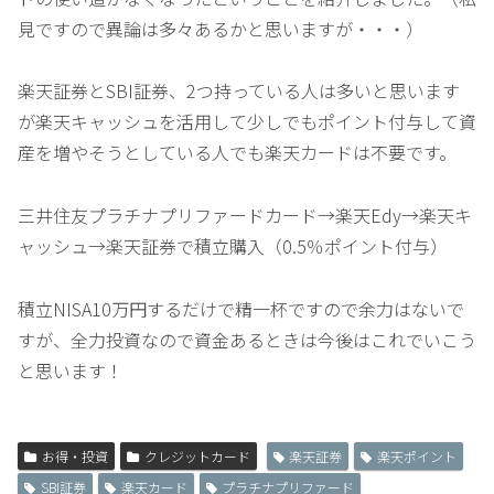
見ですので異論は多々あるかと思いますが・・・）
楽天証券とSBI証券、2つ持っている人は多いと思います
が楽天キャッシュを活用して少しでもポイント付与して資
産を増やそうとしている人でも楽天カードは不要です。
三井住友プラチナプリファードカード→楽天Edy→楽天キ
ャッシュ→楽天証券で積立購入（0.5％ポイント付与）
積立NISA10万円するだけで精一杯ですので余力はないで
すが、全力投資なので資金あるときは今後はこれでいこう
と思います！
お得・投資
クレジットカード
楽天証券
楽天ポイント
SBI証券
楽天カード
プラチナプリファード