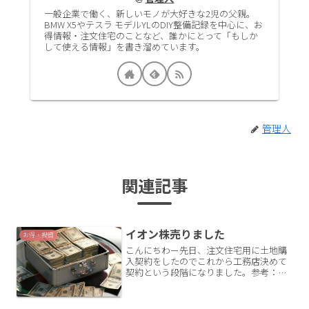
一般企業で働く、新しいモノが大好きな2児の父親。
BMW X5やテスラ モデルYLのDIY整備記録を中心に、お
得情報・注文住宅のことなど、誰かにとって「もしか
して使える情報」を書き溜めています。
管理人
関連記事
イオン株売りました
お得・投資
こんにちわー先日、注文住宅用に土地購
入契約をしたのでこれから工務店決めて
契約という段階になりました。参考：土
地の契約をしました！契約金・手付け
金・以外にも諸費用の支払い開始が近づ
いてきました。土地決済から住宅ローン