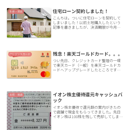
を借り入れるとはいえ、ある...
住宅ローン契約しました！
お得・投資
こんちは。ついに住宅ローンを契約して
しまいました！以前土地購入したという
記事を書きましたが、決済期限が今月末
だったのでやっとで住宅ローンを開始し
ました。事前審査はずっと前に通してい
たのですが工務店もどこにするか決めて
いなかったこともあり決済...
残念！楽天ゴールドカード。。。
クレジットカード
つい先日、クレジットカード整理の一環
で楽天カード（一般）を楽天ゴールドカ
ードへアップグレードしたところです。
カード到着はまだなのですが残念なお知
らせが届きました。楽天ゴールドカード
サービス改定SPUのルールが改定スーパ
ーポイントアップ（SP...
イオン株主優待還元キャッシュバ
お得・投資
ック
イオン株主優待で還元額の案内がきたの
で店舗で現金をもらってきました。先日
イオン株は100株を残して売却してしま
いしたが、こうやって実際に還元キャッ
シュバックがあると嬉しいです。イオン