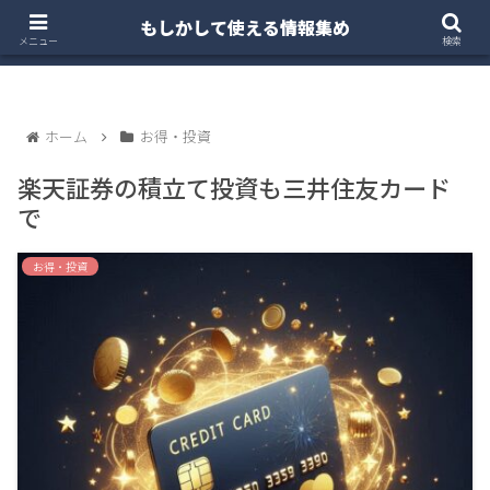
もしかして使える情報集め
ホーム
クルマ・バイク
お得・投資
注文住宅
メニュー
検索
ホーム
お得・投資
楽天証券の積立て投資も三井住友カード
で
お得・投資