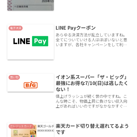
株主優待とはイオンオーナーズカードイ
オン株を100株以上保...
LINE Payクーポン
電子決済
あらゆる決済方法が乱立していますね。
全てについていける人はほぼいないと思
いますが、各社キャンペーンをして利用
者を集めて囲い込もうとしているのでお
得なモノには乗っかりたいところです。
個人的な考えですが、あと数年でQR決済
方法は3～4つくらいに...
イオン系スーパー「ザ・ビッグ」
買い物
最強にお得な7/10(日)は逃したく
ない！
値上げラッシュが続く世の中ですね。こ
んな時こそ、物価上昇に負けない収入向
上があればいいのですがなかなかすぐに
変わるものではありません。。そんなと
きこそ少しでもお得に買い物をしたいで
すね。いつも食料品、日用品を買い物し
楽天カード切り替え遅れてるよう
ているイオン系列のスーパ...
クレジットカード
です