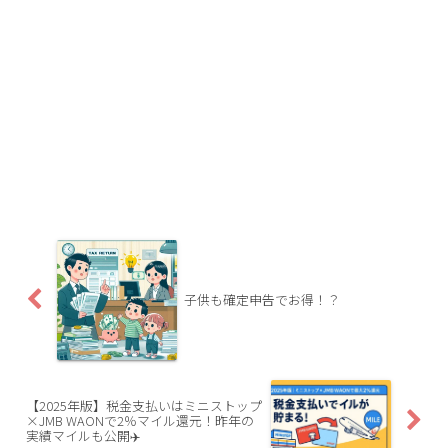
子供も確定申告でお得！？
【2025年版】税金支払いはミニストップ
×JMB WAONで2％マイル還元！昨年の
実績マイルも公開✈️