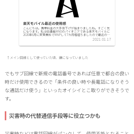
楽天モバイル最近の使用感
こんにちは。携帯料金の大手値下げが始まりましたね。すごく気
になります。私は低価格MNOのパイオニアである楽天モバイルに
2020年6月に実質無料でMNPして7カ月程経ちましたので最近の使
用感を改めて記事にしてみます。使用機種はSIMフリーのA...
2021.01.17
↑メイン回線として使っていた頃、嫌になっていました
でもサブ回線で新規の電話番号であれば任意で都合の良い
時だけ使用できるので「条件の良い時や長電話になりそう
な通話だけ使う」といったオイシイとこ取りができそうで
す。
災害時の代替通信手段等に役立つかも
災害時などは電話回線がパンクして、使用不能となること