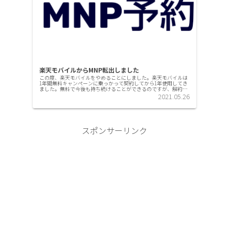
楽天モバイルからMNP転出しました
この度、楽天モバイルをやめることにしました。楽天モバイルは
1年間無料キャンペーンに乗っかって契約してから1年使用してき
ました。無料で今後も持ち続けることができるのですが、解約す
ることに決めました。今回は解約に至った経緯を記事にします。
2021.05.26
1年間...
スポンサーリンク