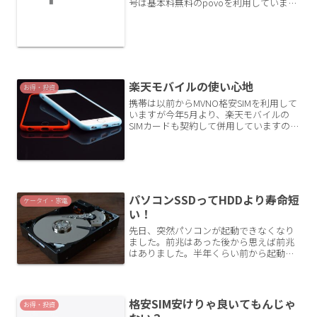
号は基本料無料のpovoを利用していま
す。最近、povoの従量制通話料金を安く
抑えるワザに気付きましたので記事にし
ます。povoは基本料無料基本料無料の
povoを通...
楽天モバイルの使い心地
お得・投資
携帯は以前からMVNO格安SIMを利用して
いますが今年5月より、楽天モバイルの
SIMカードも契約して併用していますので
その使用感をレポートしてみます。楽天
モバイルについて通話料通信料定額料金
プランの特徴としては通信料が少なくと
も国内は無制限...
パソコンSSDってHDDより寿命短
ケータイ・家電
い！
先日、突然パソコンが起動できなくなり
ました。前兆はあった後から思えば前兆
はありました。半年くらい前から起動す
るのにやたら時間がかかるようになって
ずっと気になっていました。原因は
Windowsアップデートか何かかなぁなと
思ってあまり気にしてい...
格安SIM安けりゃ良いてもんじゃ
お得・投資