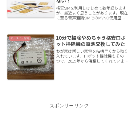
ない？
格安SIMを利用しはじめて数年経ちます
が、最近よく思うことがあります。現在
に至る音声通話SIMでのMVNO使用歴
bicSIM（IIJ） 2GB～10GB（シェア3枚）
OCN 110MB/日 （シェア2枚）+DMMモ
バイルデータSIMイオンモ...
10分で掃除やめちゃう格安ロボ
ケータイ・家電
ット掃除機の電池交換してみた
わが家は新しい家電を結構早くから取り
入れています。ロボット掃除機もその一
つで、2019年から活躍してくれていま
す。ロボット掃除機って使ったことがな
いとわからないかもしれませんが、めち
ゃくちゃ良いですよ。値段も1万円代～
15万円以上とピンキリ...
スポンサーリンク