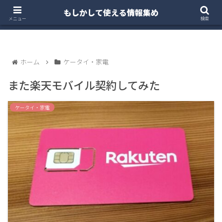
もしかして使える情報集め
ホーム
クルマ・バイク
お得・投資
注文住宅
メニュー
検索
ホーム
ケータイ・家電
また楽天モバイル契約してみた
ケータイ・家電