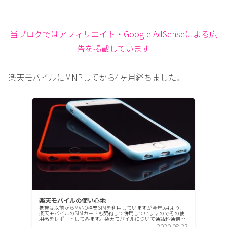
当ブログではアフィリエイト・Google AdSenseによる広
告を掲載しています
楽天モバイルにMNPしてから4ヶ月経ちました。
楽天モバイルの使い心地
携帯は以前からMVNO格安SIMを利用していますが今年5月より、
楽天モバイルのSIMカードも契約して併用していますのでその使
用感をレポートしてみます。楽天モバイルについて通話料通信料
定額料金プランの特徴としては通信料が少なくとも国内は無制
2020.08.23