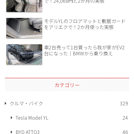
で！24,068円と2か月の実感
モデルYLのフロアマットと敷居ガード
をアリエクで！2か月使った実感
車2台売って1台買ったら我が家がEV2
台になった｜BMWから乗り換え
カテゴリー
クルマ・バイク
329
Tesla Model YL
24
BYD ATTO3
46