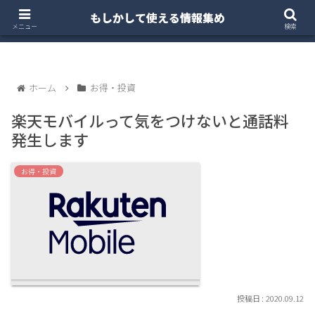
もしかして使える情報集め
ホーム
クルマ・バイク
お得・投資
注文住宅
メニュー
検索
ホーム
お得・投資
楽天モバイルって気をつけないと通話料
発生します
お得・投資
2020.09.12