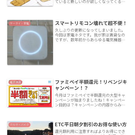
ていると新しいのが欲しくなってくるも
んです。せっかく格安SIMで月々の支払い
を安く済ませていても、高い機種を買っ
て一気に機種代で支払いがあると努力が
水の泡ですね。ここ...
スマートリモコン壊れて超不便！
ケータイ・家電
久しぶりの更新になってしまいました。
今回は家電ネタです。我が家は賃貸なの
ですが、数年前からあらゆる電気機器を
Wi-Fi接続してGoogleHomeとアマゾン
Alexaで音声操作できるようにするなどス
マートホーム化しています。が、かれこ
れ2年...
ファミペイ半額還元！リベンジキ
電子決済
ャンペーン！？
今月はファミペイで半額還元の大型キャ
ンペーンが始まりましたね！キャンペー
ン目的は？キャンペーンの内容からみて
も明らかに、QRコード決済のシェア拡大
のためでしょう。現状、あらゆるQR決済
が乱立していますので各事業者は激しい
ETC平日朝夕割引のお得な使い方
覇権争いを繰り広げて...
クルマ・バイク
還元額利用に注意すればよりお得にでき