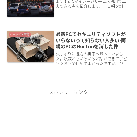
ます！ETCマイレージサービス利用で工
夫できる点を紹介します。平日朝夕割引
とは？ETCマイレージサービスに登録す
ることでポイント還元や割引が受けられ
るサービスです。ＥＴＣマイレージサー
ビスでは、お申込みい...
最新PCでセキュリティソフトが
ケータイ・家電
いらないって知らない人多い-両
親のPCのNortonを消した件
久しぶりに遠方の実家へ帰っていまし
た。親戚ともいろいろと話ができて子ど
もたちも楽しめてよかったですが、びっ
くりすることもあったのです。もしかし
て、多くの家庭でも似たような状況があ
るのでは？と思ったので記事にします。
両親の家計管理が心配両親は...
スポンサーリンク