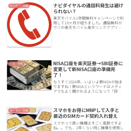
ナビダイヤルの通話料発生は避け
ケータイ・家電
られない？
楽天モバイル1年間無料キャンペーンで利
用して10ヶ月が経ちました。通話無料が
ウリの楽天モバイル楽天リンクアプリか
ら発話すれば通話無料で音声通話かけ放
題なのが楽天モバイルの大きなメリット
です。1年間請求発生しないはずです
が、、、一年間基本料無...
NISA口座を楽天証券→SBI証券に
お得・投資
変更して新NISA口座の準備完
了！
もうすぐ2024年、いよいよ新NISAが始ま
りますね！新NISAというワードはメディ
アでもよく聞かれるようになって「投
資」が一般化してきたのかなと感じてい
ます。私のNISA口座、楽天証券からSBI証
券への変更手続きが完了しました！SBI証
スマホをお得にMNPして入手と
券...
ケータイ・家電
最近のSIMカード契約入れ替え
スマホって良い機種はすごく高額ですよ
ね。。でも、2年くらい同じ機種を使用し