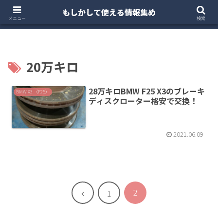
もしかして使える情報集め
ホーム
クルマ・バイク
お得・投資
注文住宅
メニュー
検索
20万キロ
28万キロBMW F25 X3のブレーキ
BMW X3 （F25）
ディスクローター格安で交換！
2021.06.09
2
前
1
へ