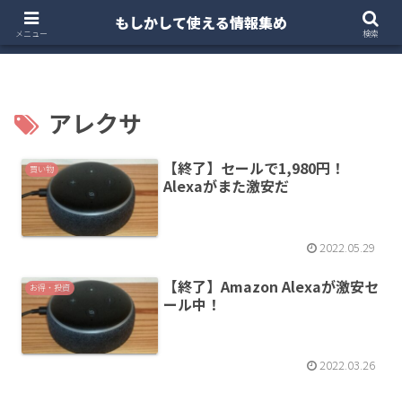
もしかして使える情報集め
ホーム
クルマ・バイク
お得・投資
注文住宅
メニュー
検索
アレクサ
【終了】セールで1,980円！
買い物
Alexaがまた激安だ
2022.05.29
【終了】Amazon Alexaが激安セ
お得・投資
ール中！
2022.03.26