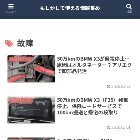
もしかして使える情報集め
ホーム
クルマ・バイク
お得・投資
注文住宅
メニュー
検索
故障
50万kmのBMW X3が発電停止…
BMW X3 （F25）
原因はオルタネーター？アリエク
で即部品発注
2026.03.07
50万kmのBMW X3（F25）発電
BMW X3 （F25）
停止、保険ロードサービスで
100km搬送と帰宅の段取り
2026.03.01