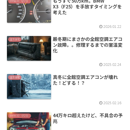
もうすぐ50万km。BMW
BMW X3 （F25）
X3（F25）を手放すタイミングを
考えた
2026.01.22
厳冬期にまさかの全館空調エアコ
注文住宅
ン故障。。修理するまでの室温変
化
2025.02.24
真冬に全館空調エアコンが壊れ
注文住宅
た！どする！？
2025.02.16
44万キロ超えたけど、不具合の予
BMW X3 （F25）
兆