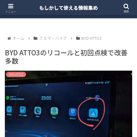
もしかして使える情報集め
ホーム
クルマ・バイク
お得・投資
注文住宅
メニュー
検索
ホーム
クルマ・バイク
BYD ATTO3
BYD ATTO3のリコールと初回点検で改善
多数
BYD ATTO3