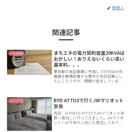
管理人
関連記事
まちエネの電力契約容量20KVAは
太陽光発電
おかしい！ありえないくらい高い
基本料。。。
東京都の実証事業に参加してEVの8kW充
電器を無償設置する案件を先日記事にし
たところですが、問題が発生していま
す！まちエネに契約変更しようとしてい
る方は注意です！電力契約変更が必要実
証事業へ参加して充電器無償設置の対象
BYD ATTO3で行くJWマリオット
となるにはMCリテール...
BYD ATTO3
奈良
先日、EVのBYD ATTO3でJWマリオット奈
良へ宿泊しに行ってきました。JWマリオ
ットへは今年の１月にも宿泊しており、
２回目だったのですが今回新たな発見が
あったので記事にします。（発見といっ