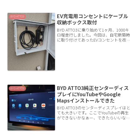
ても車で行く私目線で、多くの人にとっ
てどうでも...
EV充電用コンセントにケーブル
BYD ATTO3
収納ボックス取付
BYD ATTO3に乗り始めて1ヶ月、1000キ
ロ程走行しました。今回は、自宅新築時
に取り付けてあったEVコンセントを改良
したので記事に残します。自宅充電のみ
で運用いまのところ、充電は全て自宅充
電しています。EVのメリットっていろい
ろありま...
BYD ATTO3純正センターディス
BYD ATTO3
プレイにYouTubeやGoogle
Mapsインストールできた
BYD ATTO3のセンターディスプレイはと
ても大きいです。ここでYouTubeの再生
ができないかなぁー、できたらいいなと
購入前からずっと思っていました。
ATTO3購入後いろいろ調べて実現できた
ので紹介します。注意！メーカーは推奨
していない...