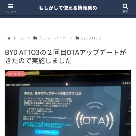
もしかして使える情報集め
ホーム
クルマ・バイク
お得・投資
注文住宅
メニュー
検索
ホーム
クルマ・バイク
BYD ATTO3
BYD ATTO3の２回目OTAアップデートが
きたので実施しました
BYD ATTO3