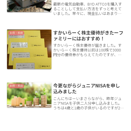
最新の電気自動車、BYD ATTO3を購入す
ることしして支払い方法をずっと考えて
いました。早々に、現金払いはあまり得
策ではないなということで選択肢から外
しています。↑以前の記事で車購入はで
きるだけ長期で低金利ローンを組むのが
すかいらーく株主優待がきたーフ
お得だと考察して...
お得・投資
ァミリーにはおすすめ！
すかいらーく株主優待が届きました。す
かいらーく株主優待以前は100株で3000
円分の優待券がもらえてたのですが、現
在は2000円分になっています。すかいら
ーくグループで500円単位で利用できる
優待券ですので無駄になることはありま
せん。うちが...
今更ながらジュニアNISAを申し
お得・投資
込みました
こんにちはーいまさらながら、昨年ジュ
ニアNISAを子供二人分申し込みました。
うちは4歳と1歳の子供がいるのですが2
人の教育資金を考えなければいけませ
ん。政府が非課税の制度を用意して投資
を推奨しているのでこれに乗っかること
にしました。ジュニア...