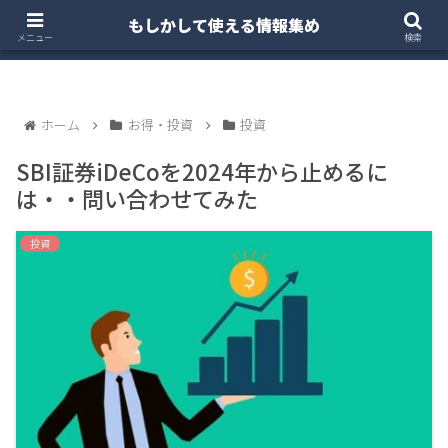
もしかして使える情報集め
ホーム
クルマ・バイク
お得・投資
注文住宅
メニュー
検索
ホーム
お得・投資
投資
SBI証券iDeCoを2024年から止めるに
は・・問い合わせてみた
投資