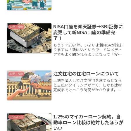
んですね。有効期限は...
NISA口座を楽天証券→SBI証券に
お得・投資
変更して新NISA口座の準備完
了！
もうすぐ2024年、いよいよ新NISAが始ま
りますね！新NISAというワードはメディ
アでもよく聞かれるようになって「投
資」が一般化してきたのかなと感じてい
ます。私のNISA口座、楽天証券からSBI証
券への変更手続きが完了しました！SBI証
注文住宅の住宅ローンについて
券...
お得・投資
土地を購入して注文住宅を建てるとなる
と支払いタイミングが早く、しかも建物
完成までけっこう時間がかかります。最
初はとにかく安い金利と初期費用の低い
ものを目指してネット銀行や価格コムで
ランキング上位に出てくる金融機関を中
心に資料を読みあさりまし...
1.2%のマイカーローン契約。自
BYD ATTO3
動車ローン比較は絶対したほうが
いい