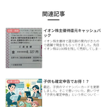
関連記事
イオン株主優待還元キャッシュバ
お得・投資
ック
イオン株主優待で還元額の案内がきたの
で店舗で現金をもらってきました。先日
イオン株は100株を残して売却してしま
いしたが、こうやって実際に還元キャッ
シュバックがあると嬉しいです。イオン
株主優待とはイオンオーナーズカードイ
オン株を100株以上保...
子供も確定申告でお得！？
お得・投資
最近、子供のマイナンバーカードを更新
しました。そこで思いついた、良いワザ
「子供も確定申告」という件について記
事にします。未成年のマイナンバーカー
ドの有効期限は5年マイナンバーカードの
有効期限って、18歳未満の未成年は短い