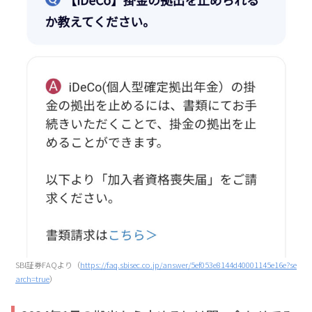
SBI証券FAQより（
https://faq.sbisec.co.jp/answer/5ef053e8144d40001145e16e?se
arch=true
）