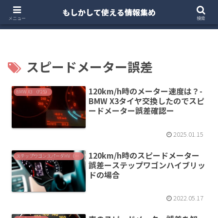
もしかして使える情報集め
ホーム
クルマ・バイク
お得・投資
注文住宅
メニュー
検索
スピードメーター誤差
120km/h時のメーター速度は？-
BMW X3 （F25）
BMW X3タイヤ交換したのでスピ
ードメーター誤差確認ー
2025.01.15
120km/h時のスピードメーター
ステップワゴンスパーダHV（RP5）
誤差ーステップワゴンハイブリッ
ドの場合
2022.05.17