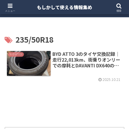
もしかして使える情報集め
ホーム
クルマ・バイク
お得・投資
注文住宅
メニュー
検索
235/50R18
BYD ATTO 3のタイヤ交換記録｜
BYD ATTO3
走行22,013km、街乗りオンリー
での摩耗とDAVANTI DX640の印
象
2025.10.21