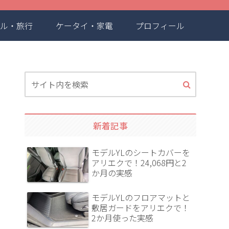
ル・旅行
ケータイ・家電
プロフィール
新着記事
モデルYLのシートカバーを
アリエクで！24,068円と2
か月の実感
モデルYLのフロアマットと
敷居ガードをアリエクで！
2か月使った実感