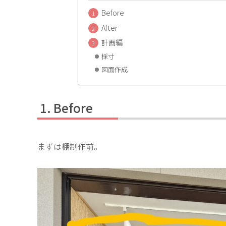
Before
After
計画編
採寸
図面作成
Before
まずは棚制作前。