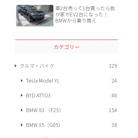
車2台売って1台買ったら我
が家がEV2台になった｜
BMWから乗り換え
カテゴリー
クルマ・バイク
329
Tesla Model YL
24
BYD ATTO3
46
BMW X3 （F25）
154
BMW X5（G05）
38