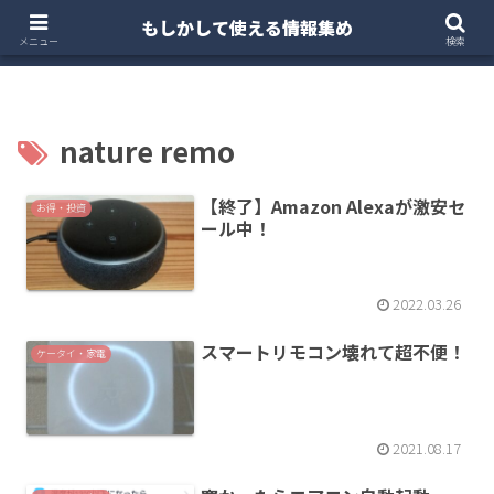
もしかして使える情報集め
ホーム
クルマ・バイク
お得・投資
注文住宅
メニュー
検索
nature remo
【終了】Amazon Alexaが激安セ
お得・投資
ール中！
2022.03.26
スマートリモコン壊れて超不便！
ケータイ・家電
2021.08.17