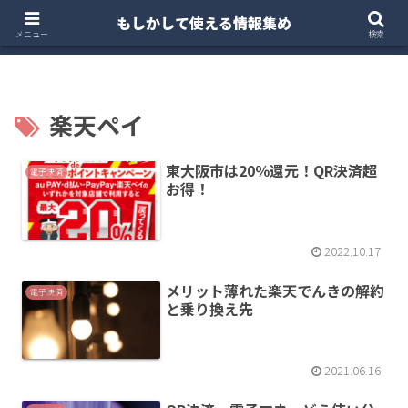
もしかして使える情報集め
ホーム
クルマ・バイク
お得・投資
注文住宅
メニュー
検索
楽天ペイ
東大阪市は20％還元！QR決済超
電子決済
お得！
2022.10.17
メリット薄れた楽天でんきの解約
電子決済
と乗り換え先
2021.06.16