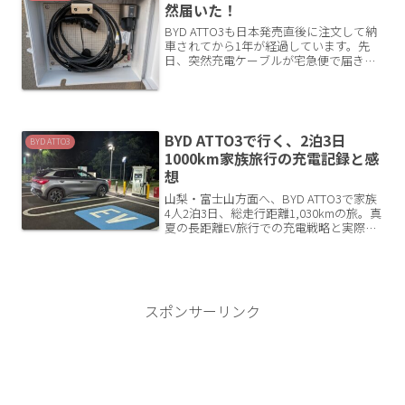
然届いた！
BYD ATTO3も日本発売直後に注文して納
車されてから1年が経過しています。先
日、突然充電ケーブルが宅急便で届きま
した。充電ケーブルの不具合！？どうや
ら当初の純正充電ケーブルを使用する
と、コンセント差し込み口が熱を持って
焦げるという不具合...
BYD ATTO3で行く、2泊3日
BYD ATTO3
1000km家族旅行の充電記録と感
想
山梨・富士山方面へ、BYD ATTO3で家族
4人2泊3日、総走行距離1,030kmの旅。真
夏の長距離EV旅行での充電戦略と実際の
コストをまとめました。自宅充電で、
100%出発して9％で帰宅まで、実際の電
費や経路充電の使い勝手をレポートしま
す...
スポンサーリンク