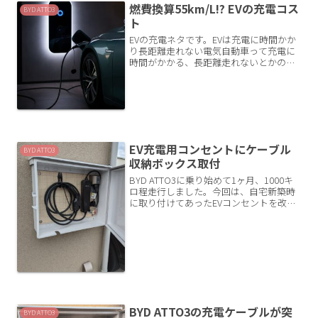
燃費換算55km/L!? EVの充電コス
BYD ATTO3
ト
EVの充電ネタです。EVは充電に時間かか
り長距離走れない電気自動車って充電に
時間がかかる、長距離走れないとかのネ
ガティブなイメージがありますよね。実
際にBYD ATTO3を2023年に購入して1年
以上使用しましたが、確かにその通りだ
なと思い...
EV充電用コンセントにケーブル
BYD ATTO3
収納ボックス取付
BYD ATTO3に乗り始めて1ヶ月、1000キ
ロ程走行しました。今回は、自宅新築時
に取り付けてあったEVコンセントを改良
したので記事に残します。自宅充電のみ
で運用いまのところ、充電は全て自宅充
電しています。EVのメリットっていろい
ろありま...
BYD ATTO3の充電ケーブルが突
BYD ATTO3