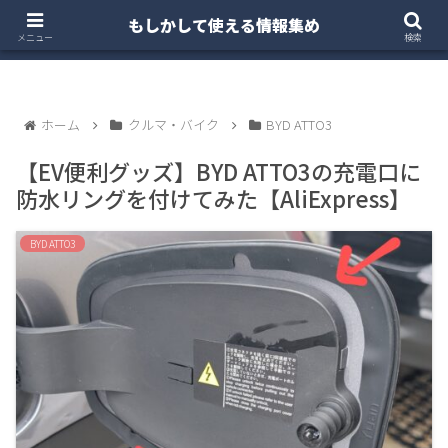
もしかして使える情報集め
ホーム
クルマ・バイク
お得・投資
注文住宅
メニュー
検索
ホーム
クルマ・バイク
BYD ATTO3
【EV便利グッズ】BYD ATTO3の充電口に
防水リングを付けてみた【AliExpress】
BYD ATTO3