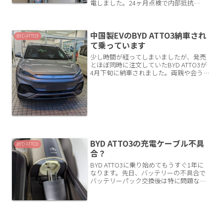
電しました。24ヶ月点検で内部抵抗
12.87mΩと指摘された鉛バッテリーを、
実質2,930円で延命できるか試した記録で
す。
中国製EVのBYD ATTO3納車され
BYD ATTO3
て乗っています
少し時間が経ってしまいましたが、発売
とほぼ同時に注文していたBYD ATTO3が
4月下旬に納車されました。両親や会う人
に話してもBYDを知っている人はほとん
どいません。私「車買い換えたよ」相手
「なに買ったの？」私「BYD」相手
「？、BYD？...
BYD ATTO3の充電ケーブル不具
BYD ATTO3
合？
BYD ATTO3に乗り始めてもうすぐ1年に
なります。先日、バッテリーの不具合で
バッテリーパック交換後は特に問題なく
快適に運用できています。最近、X（旧
Twitter）で充電ケーブルに不具合があっ
て交換対応があるという情報に触れまし
た。それ...