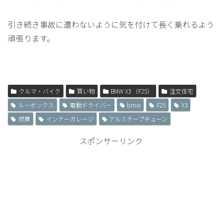
引き続き事故に遭わないように気を付けて長く乗れるよう
頑張ります。
クルマ・バイク
買い物
BMW X3 （F25）
注文住宅
ルーボックス
電動ドライバー
bmw
F25
X3
燃費
インナーガレージ
アルミテープチューン
スポンサーリンク