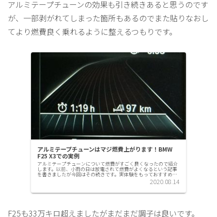
アルミテープチューンの効果も引き続きあると思うのです
が、一部剥がれてしまった箇所もあるのでまた貼りなおし
てより燃費良く乗れるように整えるつもりです。
アルミテープチューンはマジ燃費上がります！BMW
F25 X3での実例
アルミテープチューンについて燃費がすごく良くなったので紹介
します。以前、小雨の日は放電されて燃費がよくなるという記事
を書きましたが今回はその続きです。実体験をもっておすすめで
きます！初めは半信半疑類似のものでアーシングがあった一時
2020.08.14
期、「アー...
F25も33万キロ超えましたがまだまだ調子は良いです。