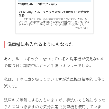
21.63km/L！ルーフボックス外してBMW X3の燃費大
改善
33万キロ超えたBMW F25 X3はまだまだ調子良いです。先日、ルー
フボックスを取り外し後初めての給油で燃費計測しました。やは
りルーフボックスがあるのとないのでは燃費が全然違いました。
昨年も同様の検証してわかってはいましたが改めて実感しま...
2022.04.15
洗車機にも入れるようにもなった
あと、ルーフボックスをつけていると洗車機が使えないの
で取り付け期間中はずっと手洗いオンリーでした。
私は、丁寧に車を扱ってはいますが洗車機は積極的に使う
派です。
洗車キズ等気にする方もいますが、手洗いでも雑にやった
らキズはつきますので気分次第で洗車機を使用していま