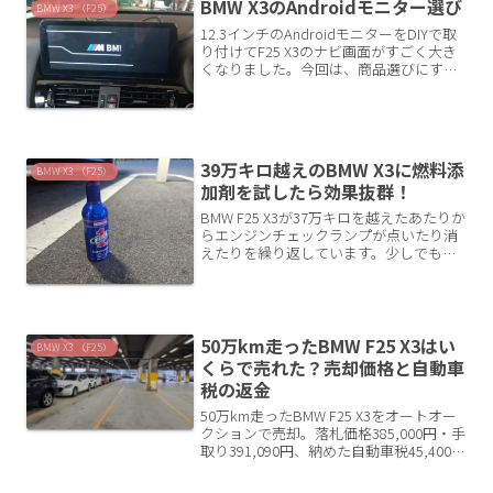
BMW X3のAndroidモニター選び
BMW X3 （F25）
12.3インチのAndroidモニターをDIYで取
り付けてF25 X3のナビ画面がすごく大き
くなりました。今回は、商品選びにすご
く悩んで決めたのでその記録を記事に残
します。購入先は海外通販Androidモニタ
ー購入にあたり、まずはネットでE...
39万キロ越えのBMW X3に燃料添
BMW X3 （F25）
加剤を試したら効果抜群！
BMW F25 X3が37万キロを越えたあたりか
らエンジンチェックランプが点いたり消
えたりを繰り返しています。少しでも改
善できればと燃料添加剤を使ってみたの
で記事にします。ディーラーでは改善で
きず（諦め）ディーラーで診断してもら
うとターボチ...
50万km走ったBMW F25 X3はい
BMW X3 （F25）
くらで売れた？売却価格と自動車
税の返金
50万km走ったBMW F25 X3をオートオー
クションで売却。落札価格385,000円・手
取り391,090円、納めた自動車税45,400円
も全額還付で実質負担ゼロ。購入額465
万円から1年あたり約43万円というトー