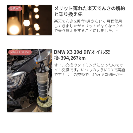
タルコストまで実例で公開します。
メリット薄れた楽天でんきの解約
電子決済
と乗り換え先
楽天でんきを昨年4月から14ヶ月程使用
してきましたがメリットがなくなったの
で乗り換えをすることにしました。
（2022年4月追記）本記事は2021年6月時
点の情報で、各新電力会社は市場動向に
より事業廃止しているところも多いので
注意願います楽天...
BMW X3 20d DIYオイル交
BMW X3 （F25）
換-394,267km
オイル交換のタイミングになったのでオ
イル交換です。いつものようにDIYで実施
です！今回の交換で、40万キロ到達が見
えてきました。交換時メモ走行距離：
394,267km前回交換からの走行：
27,955km前回交換からの期間：約8ヶ月
（前回は2...