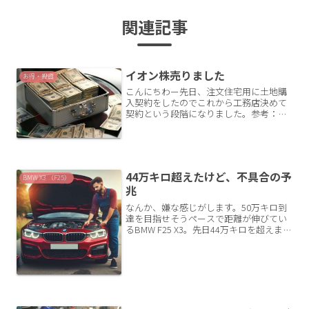
関連記事
イオン株売りました
お得・投資
こんにちわー先日、注文住宅用に土地購
入契約をしたのでこれから工務店決めて
契約という段階になりました。参考：土
地の契約をしました！契約金・手付け
金・以外にも諸費用の支払い開始が近づ
いてきました。土地決済から住宅ローン
を借り入れるとはいえ、ある...
44万キロ超えたけど、不具合の予
BMW X3 （F25）
兆
なんか、嫌な感じがします。50万キロ到
達を目指せそうペースで距離が伸びてい
るBMW F25 X3。先日44万キロを超えまし
た。もうすぐ444444のゾロ目オドメータ
ーが見れそうだななんて思っています。
感じる違和感私は毎日高速で200キロほ
ど...