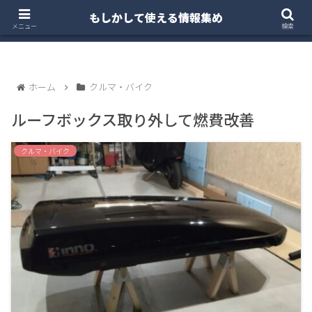
もしかして使える情報集め
ホーム
クルマ・バイク
お得・投資
注文住宅
メニュー
検索
ホーム
クルマ・バイク
ルーフボックス取り外して燃費改善
クルマ・バイク