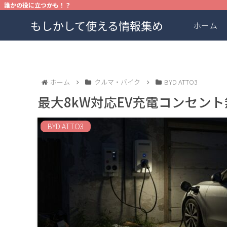
誰かの役に立つかも！？
もしかして使える情報集め
ホーム
ホーム
クルマ・バイク
BYD ATTO3
最大8kW対応EV充電コンセン
BYD ATTO3