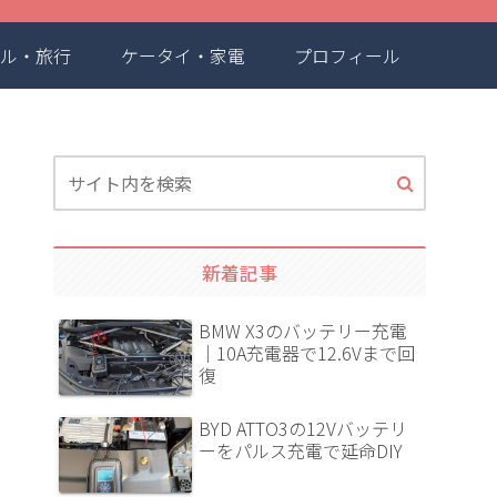
ル・旅行
ケータイ・家電
プロフィール
新着記事
BMW X3のバッテリー充電
｜10A充電器で12.6Vまで回
復
BYD ATTO3の12Vバッテリ
ーをパルス充電で延命DIY