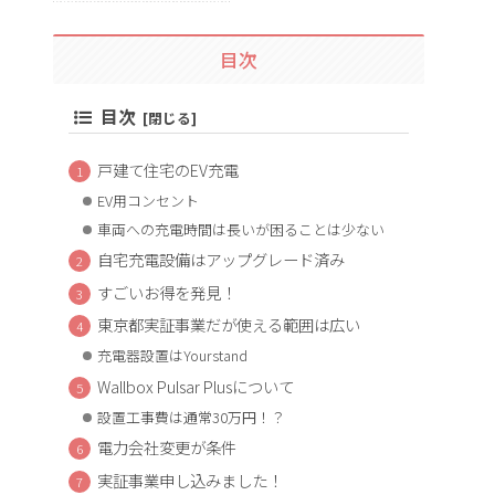
目次
目次
戸建て住宅のEV充電
EV用コンセント
車両への充電時間は長いが困ることは少ない
自宅充電設備はアップグレード済み
すごいお得を発見！
東京都実証事業だが使える範囲は広い
充電器設置はYourstand
Wallbox Pulsar Plusについて
設置工事費は通常30万円！？
電力会社変更が条件
実証事業申し込みました！