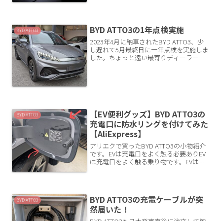
なと思い...
BYD ATTO3の1年点検実施
BYD ATTO3
2023年4月に納車されたBYD ATTO3、少
し遅れて5月最終日に一年点検を実施しま
した。ちょっと遠い最寄りディーラーで
実施購入したBYDディーラーは片道1時間
以上かかるので、ディーラーへ行くのは
必要最小限にしたいところですが、最寄
りでこ...
【EV便利グッズ】BYD ATTO3の
BYD ATTO3
充電口に防水リングを付けてみた
【AliExpress】
アリエクで買ったBYD ATTO3の小物紹介
です。EVは充電口をよく触る必要ありEV
は充電口をよく触る乗り物です。EVはガ
ソリン車と違って、自宅充電ができて本
当に便利。でもその分、充電口の開け閉
めの頻度はかなり多いです。もちろんス
タンドに行...
BYD ATTO3の充電ケーブルが突
BYD ATTO3
然届いた！