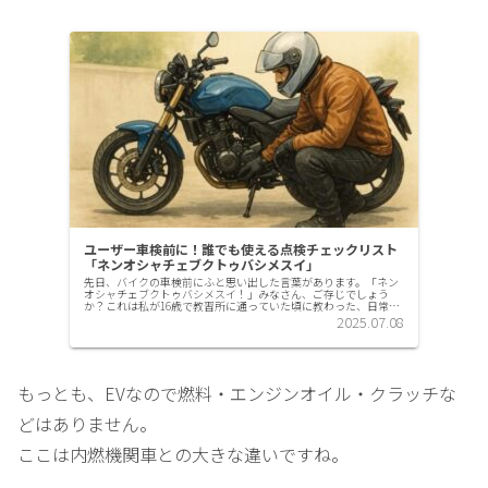
ユーザー車検前に！誰でも使える点検チェックリスト
「ネンオシャチェブクトゥバシメスイ」
先日、バイクの車検前にふと思い出した言葉があります。「ネン
オシャチェブクトゥバシメスイ！」みなさん、ご存じでしょう
か？これは私が16歳で教習所に通っていた頃に教わった、日常点
検の語呂合わせです。もう25年も前の話ですが、今でもハッキリ
2025.07.08
覚えて...
もっとも、EVなので燃料・エンジンオイル・クラッチな
どはありません。
ここは内燃機関車との大きな違いですね。