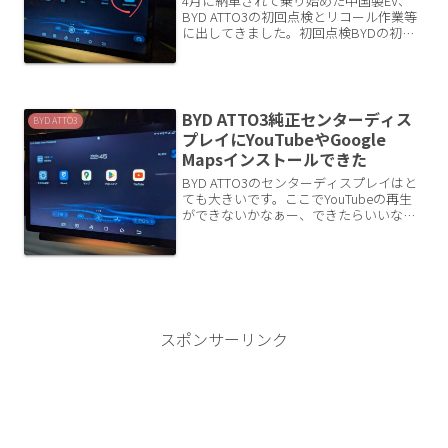
4月に納車されて乗り始めた中国製EV、
BYD ATTO3の初回点検とリコール作業等
に出してきました。初回点検BYDの初回
点検は3～6ヶ月後に実施の案内が来ま
す。メーカー指定がこの時期のようで
す。ディーラーからハガキが来ていまし
た。EVってあ...
BYD ATTO3純正センターディス
BYD ATTO3
プレイにYouTubeやGoogle
Mapsインストールできた
BYD ATTO3のセンターディスプレイはと
ても大きいです。ここでYouTubeの再生
ができないかなぁー、できたらいいなと
購入前からずっと思っていました。
ATTO3購入後いろいろ調べて実現できた
ので紹介します。注意！メーカーは推奨
していない...
スポンサーリンク