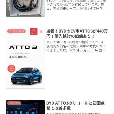
BYD ATTO3も日本発売直後に注文して納
車されてから1年が経過しています。先
日、突然充電ケーブルが宅急便で届きま
した。充電ケーブルの不具合！？どうや
ら当初の純正充電ケーブルを使用する
と、コンセント差し込み口が熱を持って
焦げるという不具合...
速報！BYDのEV車ATTO3が440万
クルマ・バイク
円！購入検討の価値あり！
※2022年12月5日時点の情報ですついに
現実的な価格の電気自動車の時代になっ
てきましたね。2022年12月5日、中国の
EVメーカーBYD社が2023年1月に日本発
売のEV車、ATTO3の価格と仕様を発表し
ました！BYDのプレスリリース↓中...
BYD ATTO3のリコールと初回点
BYD ATTO3
検で改善多数