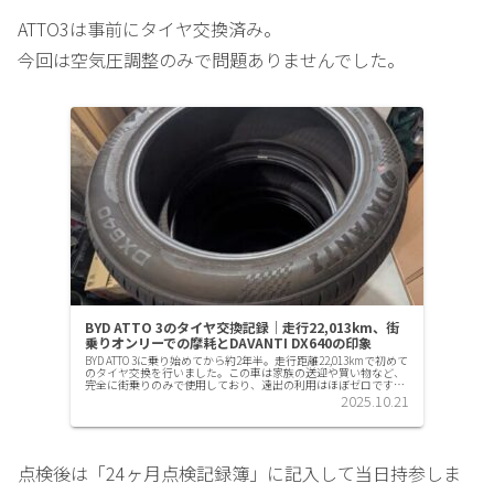
ATTO3は事前にタイヤ交換済み。
今回は空気圧調整のみで問題ありませんでした。
BYD ATTO 3のタイヤ交換記録｜走行22,013km、街
乗りオンリーでの摩耗とDAVANTI DX640の印象
BYD ATTO 3に乗り始めてから約2年半。走行距離22,013kmで初めて
のタイヤ交換を行いました。この車は家族の送迎や買い物など、
完全に街乗りのみで使用しており、遠出の利用はほぼゼロです。
1年目点検のときに一度だけ前後ローテーションを...
2025.10.21
点検後は「24ヶ月点検記録簿」に記入して当日持参しま