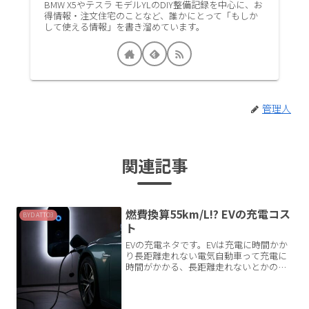
BMW X5やテスラ モデルYLのDIY整備記録を中心に、お
得情報・注文住宅のことなど、誰かにとって「もしか
して使える情報」を書き溜めています。
管理人
関連記事
燃費換算55km/L!? EVの充電コス
BYD ATTO3
ト
EVの充電ネタです。EVは充電に時間かか
り長距離走れない電気自動車って充電に
時間がかかる、長距離走れないとかのネ
ガティブなイメージがありますよね。実
際にBYD ATTO3を2023年に購入して1年
以上使用しましたが、確かにその通りだ