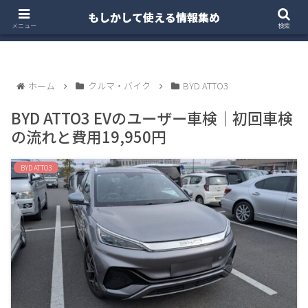
もしかして使える情報集め
ホーム
クルマ・バイク
お得・投資
注文住宅
メニュー
検索
ホーム
クルマ・バイク
BYD ATTO3
BYD ATTO3 EVのユーザー車検｜初回車検
の流れと費用19,950円
BYD ATTO3