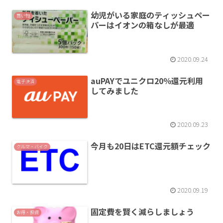
幼児がいる家庭のティッシュペー
買い物
パーはイオンの箱なしが最適
2020.09.24
auPAYでユニクロ20％還元利用
電子決済
してみました
2020.09.23
今月も20日はETC還元額チェック
クルマ・バイク
2020.09.19
固定費を賢く減らしましょう
お得・投資