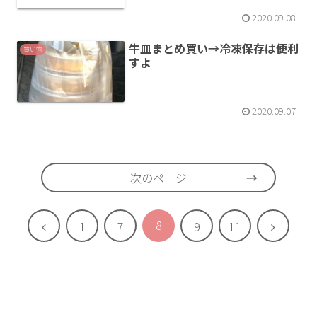
2020.09.08
牛皿まとめ買い→冷凍保存は便利
買い物
すよ
2020.09.07
次のページ
8
前
次
1
7
9
11
へ
へ