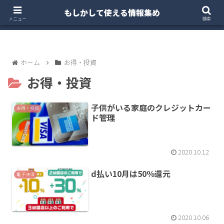
もしかして使える情報集め
ホーム
クルマ・バイク
お得・投資
注文住宅
メニュー
検索
ホーム
お得・投資
お得・投資
子供がいる家庭のクレジットカー
お得・投資
ド管理
2020.10.12
d払い10月は50％還元
電子決済
2020.10.06