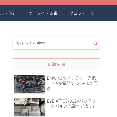
ル・旅行
ケータイ・家電
プロフィール
新着記事
BMW X3のバッテリー充電
｜10A充電器で12.6Vまで回
復
BYD ATTO3の12Vバッテリ
ーをパルス充電で延命DIY