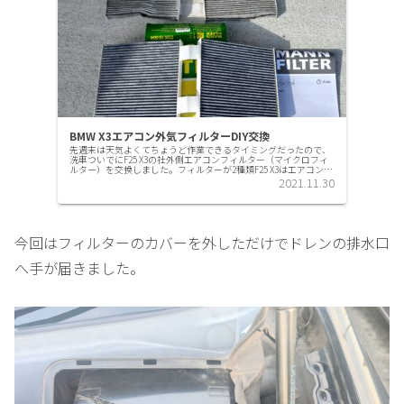
BMW X3エアコン外気フィルターDIY交換
先週末は天気よくてちょうど作業できるタイミングだったので、
洗車ついでにF25 X3の社外側エアコンフィルター（マイクロフィ
ルター）を交換しました。フィルターが2種類F25 X3はエアコンフ
ィルターが２つついています。室内用循環用のものと、外...
2021.11.30
今回はフィルターのカバーを外しただけでドレンの排水口
へ手が届きました。