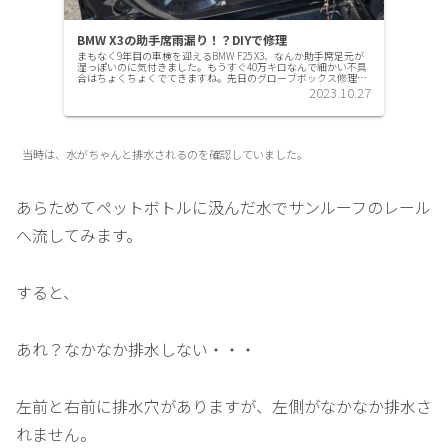
BMW X3の助手席雨漏り！？DIYで修理
まもなく9年目の車検を迎えるBMW F25 X3、なんか助手席足元が
湿っぽいのに気付きました。もうすぐ40万キロなんで細かい不具
合はちょくちょくでてきますね。先日のグローブボックス修理に
続いてまたトラブル発生です。助手席足元が濡れている！？...
2023.10.27
当時は、水がちゃんと排水されるのを確認していました。
あらためてペットボトルに汲んだ水でサンルーフのレール
へ流してみます。
すると、
あれ？なかなか排水しない・・・
左前と右前に排水穴がありますが、左側がなかなか排水さ
れません。