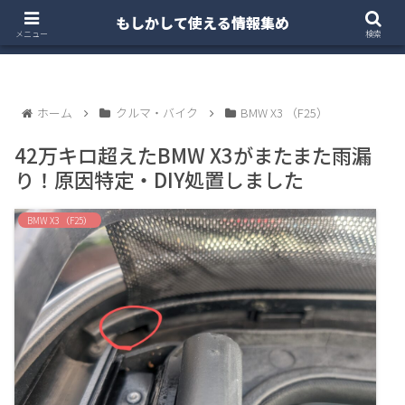
もしかして使える情報集め
ホーム
クルマ・バイク
お得・投資
注文住宅
メニュー
検索
ホーム
クルマ・バイク
BMW X3 （F25）
42万キロ超えたBMW X3がまたまた雨漏
り！原因特定・DIY処置しました
BMW X3 （F25）