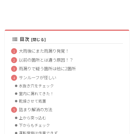
目次
大雨後にまた雨漏り発覚！
以前の箇所とは違う原因！？
雨漏りで疑う箇所は他に2箇所
サンルーフが怪しい
水抜き穴をチェック
室内に漏れてきた！
乾燥させて処置
詰まり解消の方法
上から突っ込む
下からもチェック
運転席側は作業できず