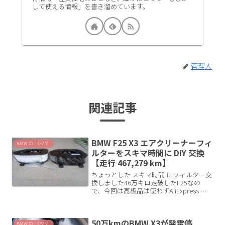
して使える情報」を書き溜めています。
管理人
関連記事
BMW F25 X3 エアクリーナーフィ
BMW X3 （F25）
ルターをスキマ時間に DIY 交換
【走行 467,279 km】
ちょっとした スキマ時間 にフィルター交
換しました46万キロ走破したF25なの
で、今回は高級品は使わずAliExpress で
2,243 円 の激安品を試してみました！交
換時メモ前回今回交換日2022年10月4日
2025年5月18日使用期...
50万kmのBMW X3が発電停
BMW X3 （F25）