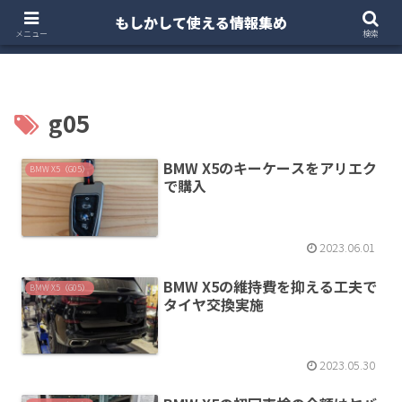
もしかして使える情報集め
ホーム
クルマ・バイク
お得・投資
注文住宅
メニュー
検索
g05
BMW X5のキーケースをアリエク
BMW X5（G05）
で購入
2023.06.01
BMW X5の維持費を抑える工夫で
BMW X5（G05）
タイヤ交換実施
2023.05.30