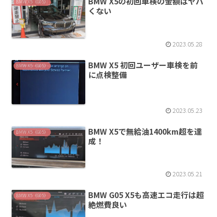
BMW X5の初回車検の金額はヤバ
BMW X5（G05）
くない
2023.05.28
BMW X5 初回ユーザー車検を前
BMW X5（G05）
に点検整備
2023.05.23
BMW X5で無給油1400km超を達
BMW X5（G05）
成！
2023.05.21
BMW G05 X5も高速エコ走行は超
BMW X5（G05）
絶燃費良い