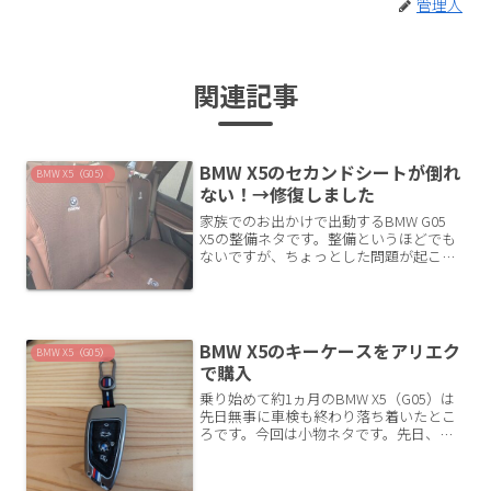
管理人
関連記事
BMW X5のセカンドシートが倒れ
BMW X5（G05）
ない！→修復しました
家族でのお出かけで出動するBMW G05
X5の整備ネタです。整備というほどでも
ないですが、ちょっとした問題が起こっ
て解決したので記事にします。セカンド
シート中央が倒れない！お出かけから帰
って車を掃除していると異変に気づきま
した。セカンドシ...
BMW X5のキーケースをアリエク
BMW X5（G05）
で購入
乗り始めて約1ヵ月のBMW X5（G05）は
先日無事に車検も終わり落ち着いたとこ
ろです。今回は小物ネタです。先日、も
う１台のF25 X3用にキーケースを買って
みて良かったのでX5用も注文してみまし
た。アリエクスプレスでキーケースを物