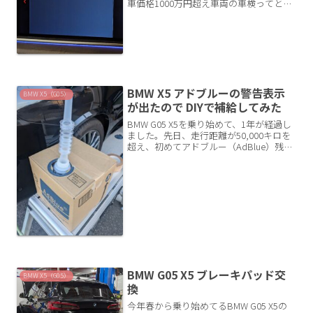
車価格1000万円超え車両の車検ってとん
でもない金額がかかるイメージがありま
すが、工夫してユーザー車検をして格安
で乗り切るので、記事にします。今回は
G05 X5...
BMW X5 アドブルーの警告表示
BMW X5（G05）
が出たので DIYで補給してみた
BMW G05 X5を乗り始めて、1年が経過し
ました。先日、走行距離が50,000キロを
超え、初めてアドブルー（AdBlue）残量
警告灯が点きました。残り1500kmとの表
示。残りがゼロになるとエンジン始動が
できなくなるとの噂なので早めの対...
BMW G05 X5 ブレーキパッド交
BMW X5（G05）
換
今年春から乗り始めてるBMW G05 X5の