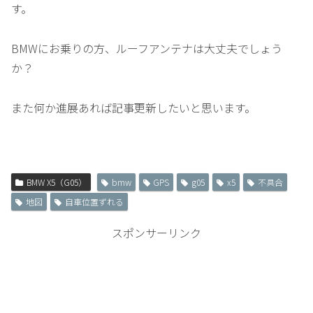
す。
BMWにお乗りの方、ルーフアンテナは大丈夫でしょう
か？
また何か進展あれば記事更新したいと思います。
BMW X5（G05）
bmw
GPS
g05
x5
不具合
地図
自車位置ずれる
スポンサーリンク