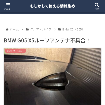
もしかして使える情報集め
ホーム
クルマ・バイク
お得・投資
注文住宅
メニュー
検索
ホーム
クルマ・バイク
BMW X5（G05）
BMW G05 X5ルーフアンテナ不具合！
BMW X5（G05）