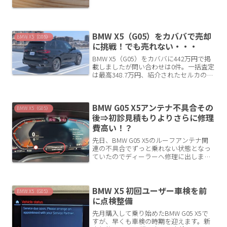
色Ama...
BMW X5（G05）をカババで売却
BMW X5（G05）
に挑戦！でも売れない・・・
BMW X5（G05）をカババに442万円で掲
載しましたが問い合わせは0件。一括査定
は最高348.7万円、紹介されたセルカのオ
ークションでも373万2,410円。相場を理
由に断り、次の売却ルートをあたるまで
の記録です。
BMW G05 X5アンテナ不具合その
BMW X5（G05）
後⇒初診見積もりよりさらに修理
費高い！？
先日、BMW G05 X5のルーフアンテナ関
連の不具合でずっと乗れない状態となっ
ていたのでディーラーへ修理に出しまし
た。入庫して修理にとりかかったとこ
ろ、更なる問題がわかったので続報で
す。シャークフィンアンテナが取れたこ
とによる不具合最近ど...
BMW X5 初回ユーザー車検を前
BMW X5（G05）
に点検整備
先月購入して乗り始めたBMW G05 X5で
すが、早くも車検の時期を迎えます。新