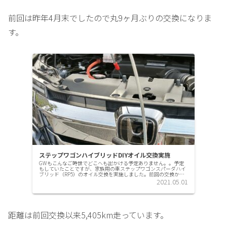
前回は昨年4月末でしたので丸9ヶ月ぶりの交換になりま
す。
ステップワゴンハイブリッドDIYオイル交換実施
GWもこんなご時世でどこへも出かける予定ありません。。予定
もしていたことですが、家族用の車ステップワゴンスパーダハイ
ブリッド（RP5）のオイル交換を実施しました。前回の交換から6
ヶ月、2853km走っての交換です。少し早いですね。前回はフィ...
2021.05.01
距離は前回交換以来5,405km走っています。