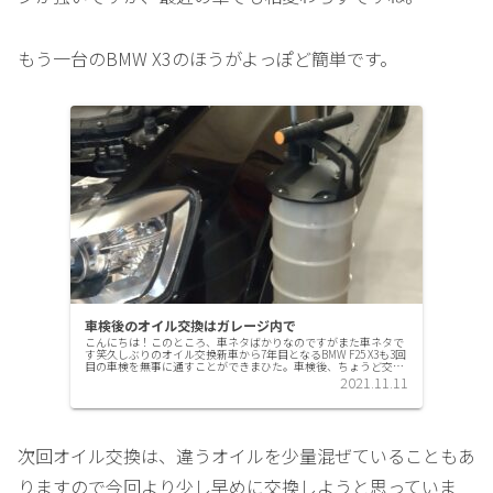
もう一台のBMW X3のほうがよっぽど簡単です。
車検後のオイル交換はガレージ内で
こんにちは！このところ、車ネタばかりなのですがまた車ネタで
す笑久しぶりのオイル交換新車から7年目となるBMW F25 X3も3回
目の車検を無事に通すことができまひた。車検後、ちょうど交換
時期が近づいたエンジンオイルをDIY交換をすることにし...
2021.11.11
次回オイル交換は、違うオイルを少量混ぜていることもあ
りますので今回より少し早めに交換しようと思っていま