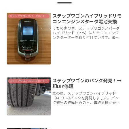
ステップワゴンハイブリッドリモ
ステップワゴンスパーダHV（RP5）
コンエンジンスタータ電池交換
うちの家の車、ステップワゴンスパーダ
ハイブリッド（RP5）はリモコンエンジ
ンスターターを取り付けています。最
近、リモコンの電池切れで使えなくなっ
たので電池交換をしました。RP5を中古
購入してすぐにDIYで取り付けたカーメイ
トのリモコンエンジ...
ステップワゴンのパンク発見！→
ステップワゴンスパーダHV（RP5）
即DIY修理
家の車、ステップワゴンハイブリッド
（RP5）のパンクを発見しました。パン
ク発見の経緯休みの日、普段奥様が乗っ
ているステップワゴンスパーダハイブリ
ッド（RP5）見てみるとタイヤの空気が
明らかに少ないのを見つけました。↑明
らかに空気圧不足です私...