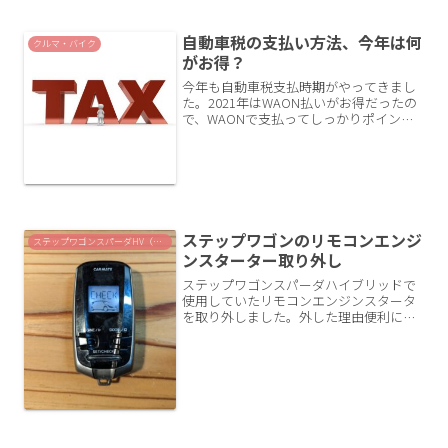
す。自動格納ドアミラー（オートリトラ
ミラー）機能とはオートリ...
自動車税の支払い方法、今年は何
クルマ・バイク
がお得？
今年も自動車税支払時期がやってきまし
た。2021年はWAON払いがお得だったの
で、WAONで支払ってしっかりポイント
が付与されました。（2022/5/12追記）
WAONとJMB WAONを混同していまし
た。。JMB WAONは税金払いでもマ...
ステップワゴンのリモコンエンジ
ステップワゴンスパーダHV（RP5）
ンスターター取り外し
ステップワゴンスパーダハイブリッドで
使用していたリモコンエンジンスタータ
を取り外しました。外した理由便利に使
っていたリモコンエンジンスタータを取
り外したのは、車両売却が決まっていた
からです。リモコンエンジンスタータは
RP5に乗り始めてすぐ取...