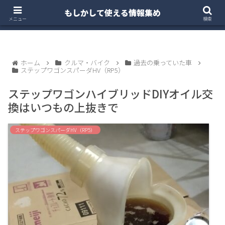
もしかして使える情報集め
ホーム
クルマ・バイク
お得・投資
注文住宅
メニュー
検索
ホーム
クルマ・バイク
過去の乗っていた車
ステップワゴンスパーダHV（RP5）
ステップワゴンハイブリッドDIYオイル交
換はいつもの上抜きで
ステップワゴンスパーダHV（RP5）