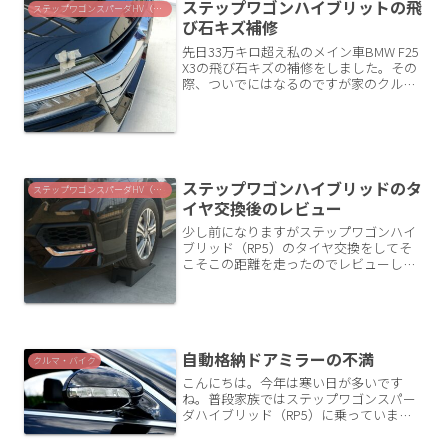
ステップワゴンハイブリットの飛
ステップワゴンスパーダHV（RP5）
び石キズ補修
先日33万キロ超え私のメイン車BMW F25
X3の飛び石キズの補修をしました。その
際、ついでにはなるのですが家のクル
マ、ステップワゴンスパーダハイブリッ
ド（RP5）もやや大きめな飛び石キズが
あったので補修しました。飛び石キズが
サビはじめて...
ステップワゴンハイブリッドのタ
ステップワゴンスパーダHV（RP5）
イヤ交換後のレビュー
少し前になりますがステップワゴンハイ
ブリッド（RP5）のタイヤ交換をしてそ
こそこの距離を走ったのでレビューして
みます。交換したタイヤ一応、国産メー
カーであるトーヨータイヤを選びまし
た。TOYO PROXES CL1 SUV 205/60R1...
自動格納ドアミラーの不満
クルマ・バイク
こんにちは。今年は寒い日が多いです
ね。普段家族ではステップワゴンスパー
ダハイブリッド（RP5）に乗っています
が、便利機能であるはずの自動格納ドア
ミラーについて不満に思うことがありま